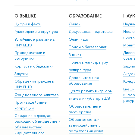
О ВЫШКЕ
ОБРАЗОВАНИЕ
НАУ
Цифры и факты
Лицей
Научн
Руководство и структура
Довузовская подготовка
Иссле
проек
Устойчивое развитие в
Олимпиады
НИУ ВШЭ
Монит
Прием в бакалавриат
Преподаватели и
Диссе
Вышка+
сотрудники
совет
Прием в магистратуру
Корпуса и общежития
Защит
Аспирантура
Закупки
Акаде
Дополнительное
Обращения граждан в
Конкур
образование
НИУ ВШЭ
Внешн
Центр развития карьеры
Фонд целевого капитала
инфор
Бизнес-инкубатор ВШЭ
ресур
Противодействие
Образовательные
коррупции
партнерства
Сведения о доходах,
Обратная связь и
расходах, об имуществе и
взаимодействие с
обязательствах
получателями услуг
имущественного