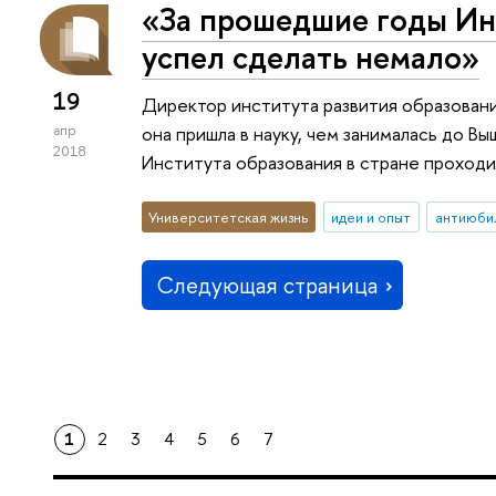
«За прошедшие годы Ин
успел сделать немало»
19
Директор института развития образования
апр
она пришла в науку, чем занималась до В
2018
Института образования в стране проходи
Университетская жизнь
идеи и опыт
антиюби
Следующая страница
1
2
3
4
5
6
7