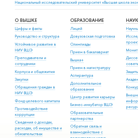
Национальный исследовательский университет «Высшая школа эко
О ВЫШКЕ
ОБРАЗОВАНИЕ
НАУ
Цифры и факты
Лицей
Научн
Руководство и структура
Довузовская подготовка
Иссле
проек
Устойчивое развитие в
Олимпиады
НИУ ВШЭ
Монит
Прием в бакалавриат
Преподаватели и
Диссе
Вышка+
сотрудники
совет
Прием в магистратуру
Корпуса и общежития
Защит
Аспирантура
Закупки
Акаде
Дополнительное
Обращения граждан в
Конкур
образование
НИУ ВШЭ
Внешн
Центр развития карьеры
Фонд целевого капитала
инфор
Бизнес-инкубатор ВШЭ
ресур
Противодействие
Образовательные
коррупции
партнерства
Сведения о доходах,
Обратная связь и
расходах, об имуществе и
взаимодействие с
обязательствах
получателями услуг