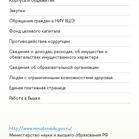
Корпуса и общежития
В
Закупки
П
Обращения граждан в НИУ ВШЭ
А
Фонд целевого капитала
Д
Противодействие коррупции
Ц
Сведения о доходах, расходах, об имуществе и
Б
обязательствах имущественного характера
О
Сведения об образовательной организации
О
Людям с ограниченными возможностями здоровья
Единая платежная страница
Работа в Вышке
http://www.minobrnauki.gov.ru/
Министерство науки и высшего образования РФ