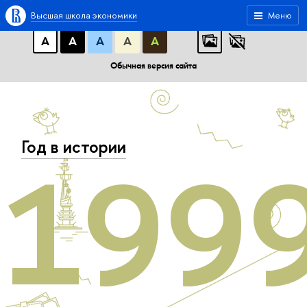
A
A
A
АБB
АБB
АБB
Высшая школа экономики
Меню
А
А
А
А
А
Обычная версия сайта
Год в истории
199