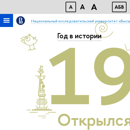
A
A
A
АБB
Национальный исследовательский университет «Высш
1
Год в истории
Открылся