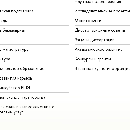
Научные подразделения
вская подготовка
Исследовательские проекты
иады
Мониторинги
в бакалавриат
Диссертационные советы
Защиты диссертаций
в магистратуру
Академическое развитие
нтура
Конкурсы и гранты
ительное образование
Внешние научно-информаци
развития карьеры
-инкубатор ВШЭ
вательные партнерства
ая связь и взаимодействие с
телями услуг