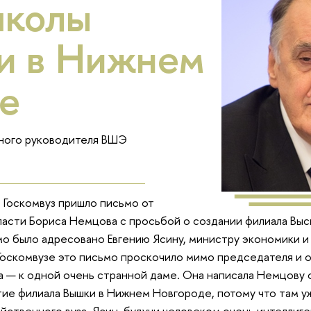
школы
и в Нижнем
е
чного руководителя ВШЭ
 Госкомвуз пришло письмо от
асти Бориса Немцова с просьбой о создании филиала Выс
о было адресовано Евгению Ясину, министру экономики и
Госкомвузе это письмо проскочило мимо председателя и о
а — к одной очень странной даме. Она написала Немцову о
ие филиала Вышки в Нижнем Новгороде, потому что там у
яйственного вуза. Ясин, будучи человеком очень интеллиг