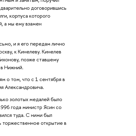
редварительно договорившись
лги, корпуса которого
, а мы ему взамен
сьмо, и я его передам лично
скву, к Кинелеву. Кинелев
Тихонову, позже ставшему
 в Нижний.
м о том, что с 1 сентября в
ия Александровича.
лько золотых медалей было
1996 года министр Ясин со
ился туда. С ними был
сь торжественное открытие в