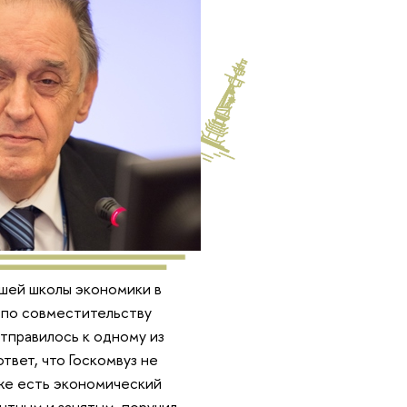
шей школы экономики в
 по совместительству
тправилось к одному из
твет, что Госкомвуз не
же есть экономический
ентным и занятым, поручил