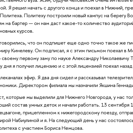
ой. Я решил начать с другого конца и поехал в Нижний, п
Политеха. Политеху построили новый кампус на берегу Во
им на бартер — он нам даст какое-то количество аудиторий
новных курсов.
говорились, что он подпишет еще одно точно такое же пи
иру Кинелеву. Он подписал, я с этим письмом поехал в Мо
 своему первому заму по науке Александру Николаевичу 
ня я получил лицензию и с этой лицензией поехал назад
еканалах эфир. Я два дня сидел и рассказывал телезрителя
номики. Директором филиала мы назначили Якшина Геннад
т, которые мы выделили для Нижнего Новгорода, у нас то
оший состав умных деток и начали работать. 13 сентября 
ецвагоне, прицепленном к нижегородскому поезду, отправ
ирой Набиулиной и я. На следующий день у нас состояло
олитеха с участием Бориса Немцова.