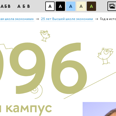
АБB
АБB
А
А
А
А
А
ая школа экономики»
25 лет Высшей школе экономики
Год в ист
996
 кампус