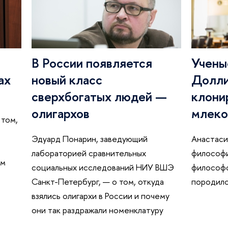
В России появляется
Учены
ах
новый класс
Долли
сверхбогатых людей —
клони
олигархов
млеко
 том,
Эдуард Понарин, заведующий
Анастаси
лабораторией сравнительных
философи
ом
социальных исследований НИУ ВШЭ
философс
Санкт-Петербург, — о том, откуда
породило
взялись олигархи в России и почему
они так раздражали номенклатуру