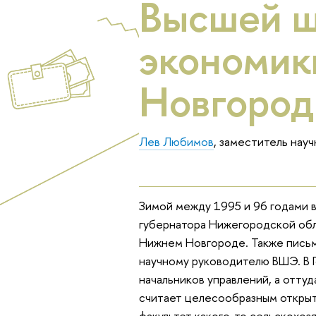
Высшей 
экономик
Новгород
Лев Любимов
, заместитель нау
Зимой между 1995 и 96 годами в
губернатора Нижегородской обл
Нижнем Новгороде. Также письм
научному руководителю ВШЭ. В 
начальников управлений, а оттуд
считает целесообразным открыт
факультет какого-то сельскохоз