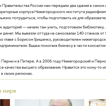
м Правительства России нам передали два здания в самом
раторные корпуса Нижегородского института радиофизич
рьезно потрудиться, чтобы подготовить их для образовате
к аудиторий — начали там учить, подготовили библиотеку.
и денег. Мы вывезли оттуда на самосвалах 140 станков от
во главе с Борисом Грищенко, руководителем нижегородск
дприниматели. Вышка помогала бизнесу в части консалтинг
в Перми и в Питере. А в 2006 году Нижегородский и Пермс
е качества высшего образования. Нравится это кому-то ил
в своих регионах.
и мире