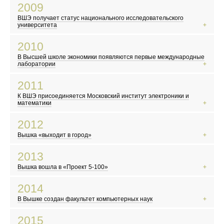
Мировой финансовый кризис
2009
Первый запуск Большого адронного коллайдера
ВШЭ получает статус национального исследовательского
Сомалийские пираты заявляют о себе
университета
Вышел фильм «Аватар»
2010
В Москве закрыли Черкизовский рынок
В Высшей школе экономики появляются первые международные
Конкурс «Евровидение» впервые прошел в Москве
лаборатории
Сайт WikiLeaks опубликовал секретные документы
2011
В России становится заметным волонтерское движение
К ВШЭ присоединяется Московский институт электроники и
Выходит первый сезон сериала «Шерлок»
математики
Авария на АЭС «Фукусима-1» в Японии
2012
Волна протестов и восстаний в арабском мире
Вышка «выходит в город»
Вышел сериал «Игра престолов»
По календарю майя ожидается конец света
2013
Территория Москвы официально увеличилась в 2,5 раза
Вышка вошла в «Проект 5-100»
«Gangnam Style» стал самым популярным видео на YouTube
Избран новый Папа Римский — Франциск
2014
В Челябинской области упал метеорит
В Вышке создан факультет компьютерных наук
Вышли Dota 2 и GTA V
«Исламское государство»* провозглашает себя всемирным халифатом
2015