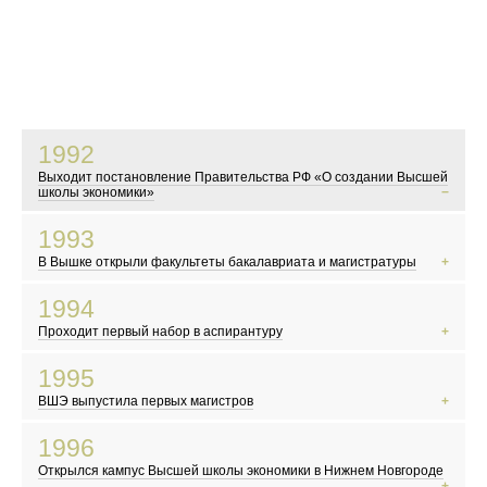
1992
Выходит постановление Правительства РФ «О создании Высшей
школы экономики»
В это время в России начинаются экономические реформы
1993
Показывают телесериал «Богатые тоже плачут»
В Вышке открыли факультеты бакалавриата и магистратуры
Мэром Москвы становится Юрий Лужков
События у Белого дома
1994
Первые выборы в Госдуму
Проходит первый набор в аспирантуру
Новые русские, челноки и командировочные осваивают заграницу
Появляются новые русские дизайнеры
1995
Начинается война в Чечне
ВШЭ выпустила первых магистров
Курт Кобейн кончает жизнь самоубийством
Картина Никиты Михалкова « Утомленные солнцем» получает «Оскара»
МММ и другие финансовые пирамиды
1996
В России делают по-настоящему интересные рекламные ролики
Открылся кампус Высшей школы экономики в Нижнем Новгороде
«Аум Синрикё» устраивает теракт в токийском метро