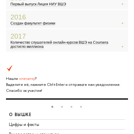
Крым вошел в состав России
Первый выпуск Лицея НИУ ВШЭ
В России взят курс на импортозамещение
Светлана Алексиевич стала лауреатом Нобелевской премии по
2016
литературе
Создан факультет физики
В Европу хлынул поток беженцев
Компания SpaceX продемонстрировала многоразовую ракету
«Постправда» стала словом года по версии Оксфордского словаря
2017
Референдум о выходе Великобритании из Евросоюза
Количество слушателей онлайн-курсов ВШЭ на Coursera
Компьютер обыграл человека в игру го
достигло миллиона
Все говорят о криптовалютах и блокчейне
Дональд Трамп вступает в должность президента США
Тема сексуальных домогательств в Голливуде
Нашли
опечатку
?
Выделите её, нажмите Ctrl+Enter и отправьте нам уведомление.
Спасибо за участие!
О ВЫШКЕ
Цифры и факты
Л