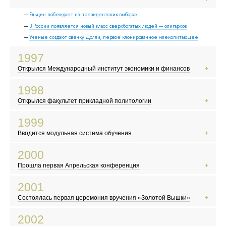
Ельцин побеждает на президентских выборах
В России появляется новый класс сверхбогатых людей — олигархов
Ученые создают овечку Долли, первое клонированное млекопитающее
1997
Открылся Международный институт экономики и финансов
Российские скинхеды громко заявляют о себе
1998
Выходит первая книга о Гарри Поттере
Открылся факультет прикладной политологии
Появляется поисковик «Яндекс»
В России происходит дефолт
1999
В США происходит попытка импичмента президента Билла Клинтона
Вводится модульная система обучения
В России начинает работать MTV
Евро становится европейской валютой
2000
Население Земли достигло 6 миллиардов
Прошла первая Апрельская конференция
Борис Ельцин уходит в отставку
В России официально принимают гимн, герб и флаг
2001
Жорес Алферов получает Нобелевскую премию
Состоялась первая церемония вручения «Золотой Вышки»
Выходит фильм «Брат-2»
В России вводят ЕГЭ
2002
Произошел крупнейший теракт в США