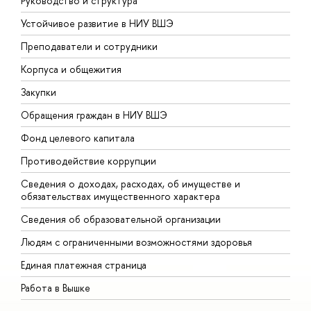
Руководство и структура
Д
Устойчивое развитие в НИУ ВШЭ
О
Преподаватели и сотрудники
П
Корпуса и общежития
В
Закупки
П
Обращения граждан в НИУ ВШЭ
А
Фонд целевого капитала
Д
Противодействие коррупции
Ц
Сведения о доходах, расходах, об имуществе и
Б
обязательствах имущественного характера
О
Сведения об образовательной организации
О
Людям с ограниченными возможностями здоровья
Единая платежная страница
Работа в Вышке