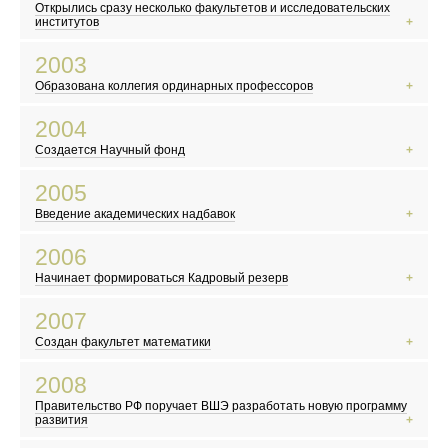
Открылись сразу несколько факультетов и исследовательских
Открылась «Википедия»
институтов
Террористы захватили театральный центр на Дубровке
2003
В Китае начинает распространяться атипичная пневмония
Образована коллегия ординарных профессоров
В России прошла первая после распада СССР перепись населения
На Красной площади выступил Пол Маккартни
2004
Российский математик Григорий Перельман доказал гипотезу Паункаре
Создается Научный фонд
В России празднуют 300-летие Санкт-Петербурга
Террористы захватили школу в Беслане
2005
Разрушительное цунами в Индийском океане
Введение академических надбавок
Марк Цукерберг и его друзья основали Facebook
Вступил в силу Киотский протокол
2006
Скандал с карикатурами на пророка Мухаммеда в Дании
Начинает формироваться Кадровый резерв
В Москве прошел «Русский марш»
Северная Корея провела первое испытание ядерного оружия
2007
Плутон перестал считаться планетой
Создан факультет математики
Выходит фильм по роману Дэна Брауна «Код да Винчи»
Вышел первый айфон
2008
В России начали выплачивать «материнский капитал»
Правительство РФ поручает ВШЭ разработать новую программу
Объединение Русской Православной Церкви Заграницей и РПЦ
развития