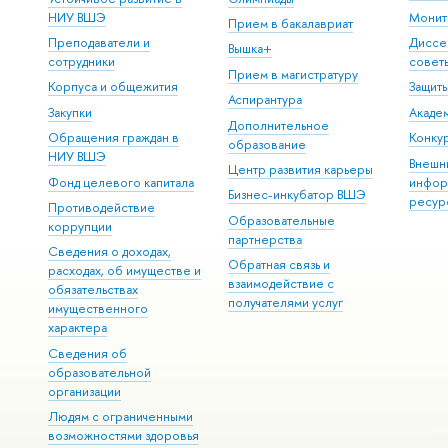
НИУ ВШЭ
Монит
Прием в бакалавриат
Преподаватели и
Диссе
Вышка+
сотрудники
совет
Прием в магистратуру
Корпуса и общежития
Защит
Аспирантура
Закупки
Акаде
Дополнительное
Обращения граждан в
Конкур
образование
НИУ ВШЭ
Внешн
Центр развития карьеры
Фонд целевого капитала
инфор
Бизнес-инкубатор ВШЭ
ресур
Противодействие
Образовательные
коррупции
партнерства
Сведения о доходах,
Обратная связь и
расходах, об имуществе и
взаимодействие с
обязательствах
получателями услуг
имущественного
характера
Сведения об
образовательной
организации
Людям с ограниченными
возможностями здоровья