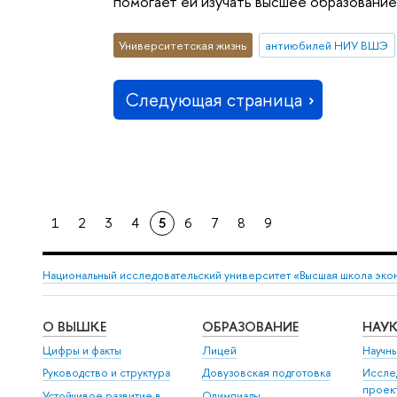
помогает ей изучать высшее образование
Университетская жизнь
антиюбилей НИУ ВШЭ
Следующая страница
1
2
3
4
5
6
7
8
9
Национальный исследовательский университет «Высшая школа эко
О ВЫШКЕ
ОБРАЗОВАНИЕ
НАУ
Цифры и факты
Лицей
Научн
Руководство и структура
Довузовская подготовка
Иссле
проек
Устойчивое развитие в
Олимпиады