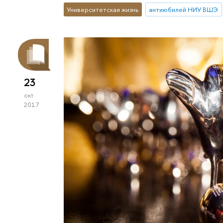
Университетская жизнь
антиюбилей НИУ ВШЭ
23
окт
2017