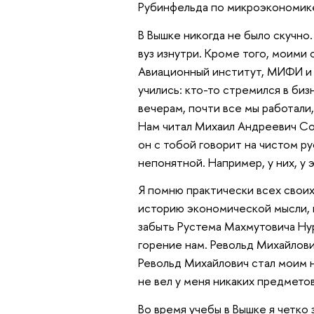
Рубинфельда по микроэкономике
В Вышке никогда не было скучно
вуз изнутри. Кроме того, моими
Авиационный институт, МИФИ и 
учились: кто-то стремился в биз
вечерам, почти все мы работали
Нам читал Михаил Андреевич Сол
он с тобой говорит на чистом р
непонятной. Например, у них, у
Я помню практически всех своих
историю экономической мысли, в
забыть Рустема Махмутовича Нур
горение нам. Револьд Михайлов
Револьд Михайлович стал моим н
не вел у меня никаких предметов
Во время учебы в Вышке я четко 