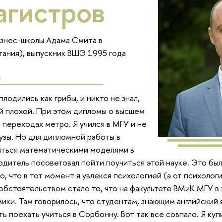
агистров
знес-школы Адама Смита в
тания), выпускник ВШЭ 1995 года
лодились как грибы, и никто не знал,
кой плохой. При этом дипломы о высшем
 переходах метро. Я учился в МГУ и не
вузы. Но для дипломной работы в
яться математическими моделями в
одитель посоветовал пойти поучиться этой науке. Это бы
, что в тот момент я увлекся психологией (а от психолог
обстоятельством стало то, что на факультете ВМиК МГУ в
ики. Там говорилось, что студентам, знающим английский 
ь поехать учиться в Сорбонну. Вот так все совпало. Я ку