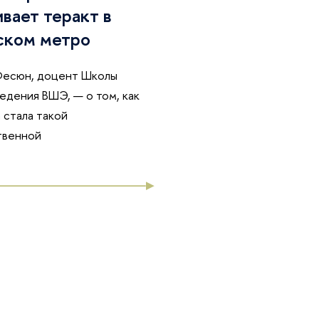
вает теракт в
ском метро
Фесюн, доцент Школы
едения ВШЭ, — о том, как
 стала такой
твенной