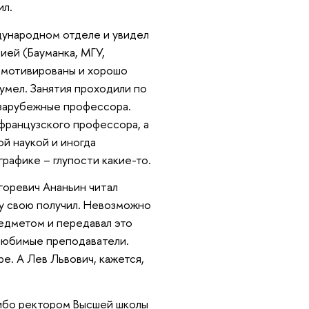
ил.
ждународном отделе и увидел
ией (Бауманка, МГУ,
 мотивированы и хорошо
 умел. Занятия проходили по
ь зарубежные профессора.
французского профессора, а
ой наукой и иногда
рафике – глупости какие-то.
горевич Ананьин читал
ку свою получил. Невозможно
редметом и передавал это
любимые преподаватели.
е. А Лев Львович, кажется,
 либо ректором Высшей школы