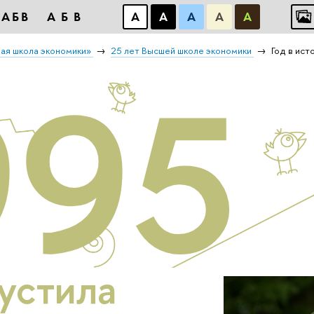
АБB
АБB
А
А
А
А
А
ая школа экономики»
25 лет Высшей школе экономики
Год в ист
995
устила