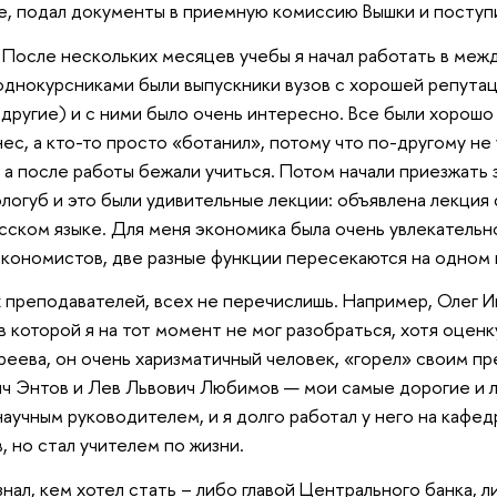
, подал документы в приемную комиссию Вышки и поступ
. После нескольких месяцев учебы я начал работать в ме
 однокурсниками были выпускники вузов с хорошей репутац
другие) и с ними было очень интересно. Все были хорошо
нес, а кто-то просто «ботанил», потому что по-другому не
, а после работы бежали учиться. Потом начали приезжат
огуб и это были удивительные лекции: объявлена лекция 
усском языке. Для меня экономика была очень увлекательн
 экономистов, две разные функции пересекаются на одном г
 преподавателей, всех не перечислишь. Например, Олег И
 которой я на тот момент не мог разобраться, хотя оцен
еева, он очень харизматичный человек, «горел» своим п
ич Энтов и Лев Львович Любимов — мои самые дорогие и 
аучным руководителем, и я долго работал у него на кафедр
, но стал учителем по жизни.
знал, кем хотел стать – либо главой Центрального банка,