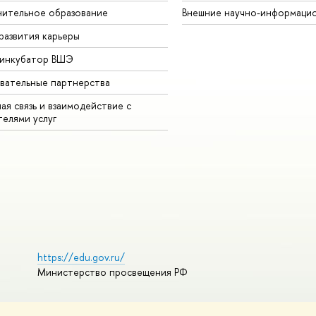
ительное образование
Внешние научно-информаци
развития карьеры
-инкубатор ВШЭ
вательные партнерства
ая связь и взаимодействие с
телями услуг
https://edu.gov.ru/
Министерство просвещения РФ