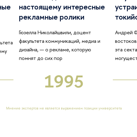
ные
настоящему интересные
устраи
рекламные ролики
токий
Гюзелла Николайшвили, доцент
Андрей 
факультета коммуникаций, медиа и
востоков
льтета
дизайна, — о рекламе, которую
эта секта
ему
помнят до сих пор
могущес
1995
Мнение экспертов не является выражением позиции университета