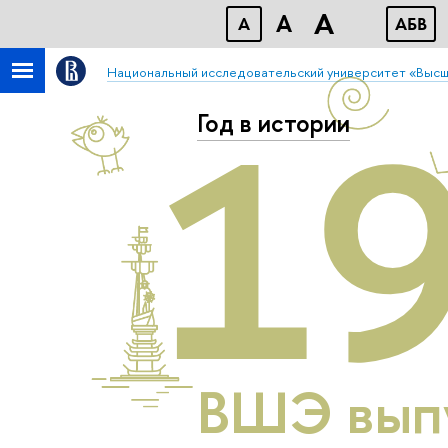
A
A
A
АБB
Национальный исследовательский университет «Высш
1
Год в истории
ВШЭ вып