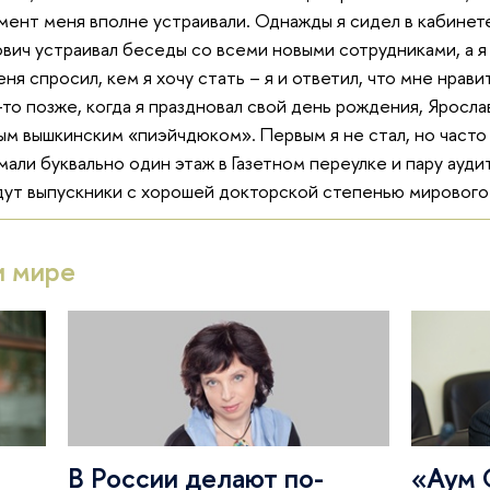
мент меня вполне устраивали. Однажды я сидел в кабинет
вич устраивал беседы со всеми новыми сотрудниками, а я 
я спросил, кем я хочу стать – я и ответил, что мне нравит
о позже, когда я праздновал свой день рождения, Ярослав
ым вышкинским «пиэйчдюком». Первым я не стал, но часто
имали буквально один этаж в Газетном переулке и пару ауди
удут выпускники с хорошей докторской степенью мирового
и мире
В России делают по-
«Аум 