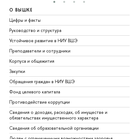
О ВЫШКЕ
Цифры и факты
Л
Руководство и структура
Д
Устойчивое развитие в НИУ ВШЭ
О
Преподаватели и сотрудники
П
Корпуса и общежития
В
Закупки
П
Обращения граждан в НИУ ВШЭ
А
Фонд целевого капитала
Д
Противодействие коррупции
Ц
Сведения о доходах, расходах, об имуществе и
Б
обязательствах имущественного характера
О
Сведения об образовательной организации
О
Людям с ограниченными возможностями здоровья