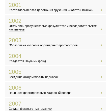
В России официально принимают гимн, герб и флаг
2001
Жорес Алферов получает Нобелевскую премию
Состоялась первая церемония вручения «Золотой Вышки»
Выходит фильм «Брат-2»
В России вводят ЕГЭ
2002
Произошел крупнейший теракт в США
Открылись сразу несколько факультетов и исследовательских
Открылась «Википедия»
институтов
Террористы захватили театральный центр на Дубровке
2003
В Китае начинает распространяться атипичная пневмония
Образована коллегия ординарных профессоров
В России прошла первая после распада СССР перепись населения
На Красной площади выступил Пол Маккартни
2004
Российский математик Григорий Перельман доказал гипотезу Паункаре
Создается Научный фонд
В России празднуют 300-летие Санкт-Петербурга
Террористы захватили школу в Беслане
2005
Разрушительное цунами в Индийском океане
Введение академических надбавок
Марк Цукерберг и его друзья основали Facebook
Вступил в силу Киотский протокол
2006
Скандал с карикатурами на пророка Мухаммеда в Дании
Начинает формироваться Кадровый резерв
В Москве прошел «Русский марш»
Северная Корея провела первое испытание ядерного оружия
2007
Плутон перестал считаться планетой
Создан факультет математики