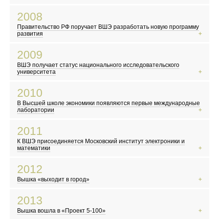
Выходит фильм по роману Дэна Брауна «Код да Винчи»
Вышел первый айфон
2008
В России начали выплачивать «материнский капитал»
Правительство РФ поручает ВШЭ разработать новую программу
Объединение Русской Православной Церкви Заграницей и РПЦ
развития
Мировой финансовый кризис
2009
Первый запуск Большого адронного коллайдера
ВШЭ получает статус национального исследовательского
Сомалийские пираты заявляют о себе
университета
Вышел фильм «Аватар»
2010
В Москве закрыли Черкизовский рынок
В Высшей школе экономики появляются первые международные
Конкурс «Евровидение» впервые прошел в Москве
лаборатории
Сайт WikiLeaks опубликовал секретные документы
2011
В России становится заметным волонтерское движение
К ВШЭ присоединяется Московский институт электроники и
Выходит первый сезон сериала «Шерлок»
математики
Авария на АЭС «Фукусима-1» в Японии
2012
Волна протестов и восстаний в арабском мире
Вышка «выходит в город»
Вышел сериал «Игра престолов»
По календарю майя ожидается конец света
2013
Территория Москвы официально увеличилась в 2,5 раза
Вышка вошла в «Проект 5-100»
«Gangnam Style» стал самым популярным видео на YouTube