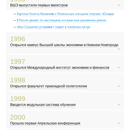
Начинается война в Чечне
ВШЭ выпустила первых магистров
Курт Кобейн кончает жизнь самоубийством
Картина Никиты Михалкова « Утомленные солнцем» получает «Оскара»
МММ и другие финансовые пирамиды
В России делают по-настоящему интересные рекламные ролики
«Аум Синрикё» устраивает теракт в токийском метро
1996
Открылся кампус Высшей школы экономики в Нижнем Новгороде
Ельцин побеждает на президентских выборах
1997
В России появляется новый класс сверхбогатых людей — олигархов
Открылся Международный институт экономики и финансов
Ученые создают овечку Долли, первое клонированное млекопитающее
Российские скинхеды громко заявляют о себе
1998
Выходит первая книга о Гарри Поттере
Открылся факультет прикладной политологии
Появляется поисковик «Яндекс»
В России происходит дефолт
1999
В США происходит попытка импичмента президента Билла Клинтона
Вводится модульная система обучения
В России начинает работать MTV
Евро становится европейской валютой
2000
Население Земли достигло 6 миллиардов
Прошла первая Апрельская конференция
Борис Ельцин уходит в отставку