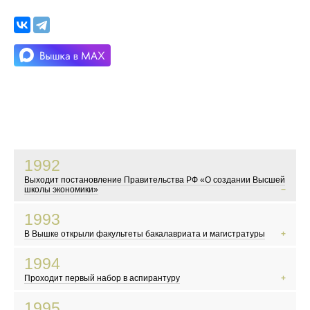
1992
Выходит постановление Правительства РФ «О создании Высшей
школы экономики»
В это время в России начинаются экономические реформы
1993
Показывают телесериал «Богатые тоже плачут»
В Вышке открыли факультеты бакалавриата и магистратуры
Мэром Москвы становится Юрий Лужков
События у Белого дома
1994
Первые выборы в Госдуму
Проходит первый набор в аспирантуру
Новые русские, челноки и командировочные осваивают заграницу
Появляются новые русские дизайнеры
1995