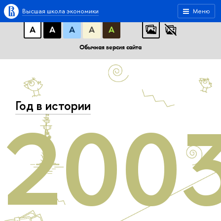
A
A
A
АБB
АБB
АБB
Высшая школа экономики
Меню
А
А
А
А
А
Обычная версия сайта
Год в истории
200