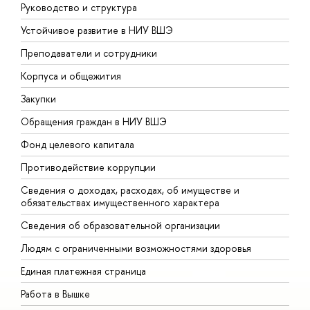
Руководство и структура
Д
Устойчивое развитие в НИУ ВШЭ
О
Преподаватели и сотрудники
П
Корпуса и общежития
В
Закупки
П
Обращения граждан в НИУ ВШЭ
А
Фонд целевого капитала
Д
Противодействие коррупции
Ц
Сведения о доходах, расходах, об имуществе и
Б
обязательствах имущественного характера
О
Сведения об образовательной организации
О
Людям с ограниченными возможностями здоровья
Единая платежная страница
Работа в Вышке