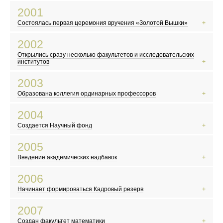
В России официально принимают гимн, герб и флаг
2001
Жорес Алферов получает Нобелевскую премию
Состоялась первая церемония вручения «Золотой Вышки»
Выходит фильм «Брат-2»
В России вводят ЕГЭ
2002
Произошел крупнейший теракт в США
Открылись сразу несколько факультетов и исследовательских
Открылась «Википедия»
институтов
Террористы захватили театральный центр на Дубровке
2003
В Китае начинает распространяться атипичная пневмония
Образована коллегия ординарных профессоров
В России прошла первая после распада СССР перепись населения
На Красной площади выступил Пол Маккартни
2004
Российский математик Григорий Перельман доказал гипотезу Паункаре
Создается Научный фонд
В России празднуют 300-летие Санкт-Петербурга
Террористы захватили школу в Беслане
2005
Разрушительное цунами в Индийском океане
Введение академических надбавок
Марк Цукерберг и его друзья основали Facebook
Вступил в силу Киотский протокол
2006
Скандал с карикатурами на пророка Мухаммеда в Дании
Начинает формироваться Кадровый резерв
В Москве прошел «Русский марш»
Северная Корея провела первое испытание ядерного оружия
2007
Плутон перестал считаться планетой
Создан факультет математики