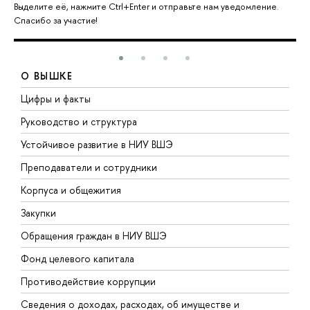
Выделите её, нажмите Ctrl+Enter и отправьте нам уведомление.
Спасибо за участие!
О ВЫШКЕ
Цифры и факты
Л
Руководство и структура
Д
Устойчивое развитие в НИУ ВШЭ
О
Преподаватели и сотрудники
П
Корпуса и общежития
В
Закупки
П
Обращения граждан в НИУ ВШЭ
А
Фонд целевого капитала
Д
Противодействие коррупции
Ц
Сведения о доходах, расходах, об имуществе и
Б