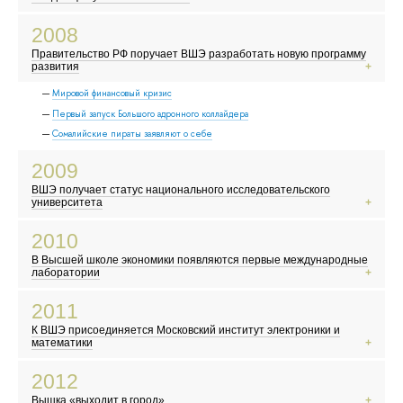
Выходит фильм по роману Дэна Брауна «Код да Винчи»
Вышел первый айфон
2008
В России начали выплачивать «материнский капитал»
Правительство РФ поручает ВШЭ разработать новую программу
Объединение Русской Православной Церкви Заграницей и РПЦ
развития
Мировой финансовый кризис
Первый запуск Большого адронного коллайдера
Сомалийские пираты заявляют о себе
2009
ВШЭ получает статус национального исследовательского
университета
Вышел фильм «Аватар»
2010
В Москве закрыли Черкизовский рынок
В Высшей школе экономики появляются первые международные
Конкурс «Евровидение» впервые прошел в Москве
лаборатории
Сайт WikiLeaks опубликовал секретные документы
2011
В России становится заметным волонтерское движение
К ВШЭ присоединяется Московский институт электроники и
Выходит первый сезон сериала «Шерлок»
математики
Авария на АЭС «Фукусима-1» в Японии
2012
Волна протестов и восстаний в арабском мире
Вышка «выходит в город»