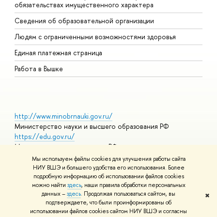
обязательствах имущественного характера
О
Сведения об образовательной организации
О
Людям с ограниченными возможностями здоровья
Единая платежная страница
Работа в Вышке
http://www.minobrnauki.gov.ru/
Министерство науки и высшего образования РФ
https://edu.gov.ru/
Министерство просвещения РФ
https://elearning.hse.ru/mooc
Мы используем файлы cookies для улучшения работы сайта
Массовые открытые онлайн-курсы
НИУ ВШЭ и большего удобства его использования. Более
подробную информацию об использовании файлов cookies
можно найти
здесь
, наши правила обработки персональных
данных –
здесь
. Продолжая пользоваться сайтом, вы
✖
© НИУ ВШЭ 1993–2026
Адреса и контакты
Условия
подтверждаете, что были проинформированы об
использования материалов
Политика конфиденциальности
Карта
использовании файлов cookies сайтом НИУ ВШЭ и согласны
сайта