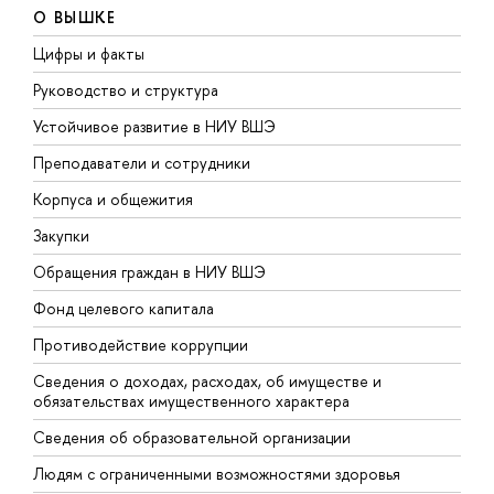
О ВЫШКЕ
Цифры и факты
Л
Руководство и структура
Д
Устойчивое развитие в НИУ ВШЭ
О
Преподаватели и сотрудники
П
Корпуса и общежития
В
Закупки
П
Обращения граждан в НИУ ВШЭ
А
Фонд целевого капитала
Д
Противодействие коррупции
Ц
Сведения о доходах, расходах, об имуществе и
Б
обязательствах имущественного характера
О
Сведения об образовательной организации
О
Людям с ограниченными возможностями здоровья