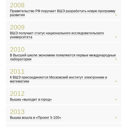
Вышел первый айфон
2008
В России начали выплачивать «материнский капитал»
Правительство РФ поручает ВШЭ разработать новую программу
Объединение Русской Православной Церкви Заграницей и РПЦ
развития
Мировой финансовый кризис
2009
Первый запуск Большого адронного коллайдера
ВШЭ получает статус национального исследовательского
Сомалийские пираты заявляют о себе
университета
Вышел фильм «Аватар»
2010
В Москве закрыли Черкизовский рынок
В Высшей школе экономики появляются первые международные
Конкурс «Евровидение» впервые прошел в Москве
лаборатории
Сайт WikiLeaks опубликовал секретные документы
2011
В России становится заметным волонтерское движение
К ВШЭ присоединяется Московский институт электроники и
Выходит первый сезон сериала «Шерлок»
математики
Авария на АЭС «Фукусима-1» в Японии
2012
Волна протестов и восстаний в арабском мире
Вышка «выходит в город»
Вышел сериал «Игра престолов»
По календарю майя ожидается конец света
2013
Территория Москвы официально увеличилась в 2,5 раза
Вышка вошла в «Проект 5-100»
«Gangnam Style» стал самым популярным видео на YouTube
Избран новый Папа Римский — Франциск