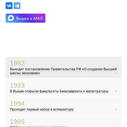
1992
Выходит постановление Правительства РФ «О создании Высшей
школы экономики»
В это время в России начинаются экономические реформы
1993
Показывают телесериал «Богатые тоже плачут»
В Вышке открыли факультеты бакалавриата и магистратуры
Мэром Москвы становится Юрий Лужков
События у Белого дома
1994
Первые выборы в Госдуму
Проходит первый набор в аспирантуру
Новые русские, челноки и командировочные осваивают заграницу
Появляются новые русские дизайнеры
1995
Начинается война в Чечне