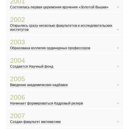
2001
Жорес Алферов получает Нобелевскую премию
Состоялась первая церемония вручения «Золотой Вышки»
Выходит фильм «Брат-2»
В России вводят ЕГЭ
2002
Произошел крупнейший теракт в США
Открылись сразу несколько факультетов и исследовательских
Открылась «Википедия»
институтов
Террористы захватили театральный центр на Дубровке
2003
В Китае начинает распространяться атипичная пневмония
Образована коллегия ординарных профессоров
В России прошла первая после распада СССР перепись населения
На Красной площади выступил Пол Маккартни
2004
Российский математик Григорий Перельман доказал гипотезу Паункаре
Создается Научный фонд
В России празднуют 300-летие Санкт-Петербурга
Террористы захватили школу в Беслане
2005
Разрушительное цунами в Индийском океане
Введение академических надбавок
Марк Цукерберг и его друзья основали Facebook
Вступил в силу Киотский протокол
2006
Скандал с карикатурами на пророка Мухаммеда в Дании
Начинает формироваться Кадровый резерв
В Москве прошел «Русский марш»
Северная Корея провела первое испытание ядерного оружия
2007
Плутон перестал считаться планетой
Создан факультет математики
Выходит фильм по роману Дэна Брауна «Код да Винчи»