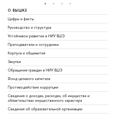
О ВЫШКЕ
Цифры и факты
Л
Руководство и структура
Д
Устойчивое развитие в НИУ ВШЭ
О
Преподаватели и сотрудники
П
Корпуса и общежития
В
Закупки
П
Обращения граждан в НИУ ВШЭ
А
Фонд целевого капитала
Д
Противодействие коррупции
Ц
Сведения о доходах, расходах, об имуществе и
Б
обязательствах имущественного характера
О
Сведения об образовательной организации
О