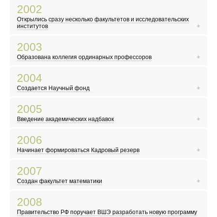
В России вводят ЕГЭ
2002
Произошел крупнейший теракт в США
Открылись сразу несколько факультетов и исследовательских
Открылась «Википедия»
институтов
Террористы захватили театральный центр на Дубровке
2003
В Китае начинает распространяться атипичная пневмония
Образована коллегия ординарных профессоров
В России прошла первая после распада СССР перепись населения
На Красной площади выступил Пол Маккартни
2004
Российский математик Григорий Перельман доказал гипотезу Паункаре
Создается Научный фонд
В России празднуют 300-летие Санкт-Петербурга
Террористы захватили школу в Беслане
2005
Разрушительное цунами в Индийском океане
Введение академических надбавок
Марк Цукерберг и его друзья основали Facebook
Вступил в силу Киотский протокол
2006
Скандал с карикатурами на пророка Мухаммеда в Дании
Начинает формироваться Кадровый резерв
В Москве прошел «Русский марш»
Северная Корея провела первое испытание ядерного оружия
2007
Плутон перестал считаться планетой
Создан факультет математики
Выходит фильм по роману Дэна Брауна «Код да Винчи»
Вышел первый айфон
2008
В России начали выплачивать «материнский капитал»
Правительство РФ поручает ВШЭ разработать новую программу