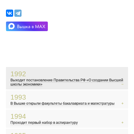
1992
Выходит постановление Правительства РФ «О создании Высшей
школы экономики»
В это время в России начинаются экономические реформы
1993
Показывают телесериал «Богатые тоже плачут»
В Вышке открыли факультеты бакалавриата и магистратуры
Мэром Москвы становится Юрий Лужков
События у Белого дома
1994
Первые выборы в Госдуму
Проходит первый набор в аспирантуру
Новые русские, челноки и командировочные осваивают заграницу
Появляются новые русские дизайнеры