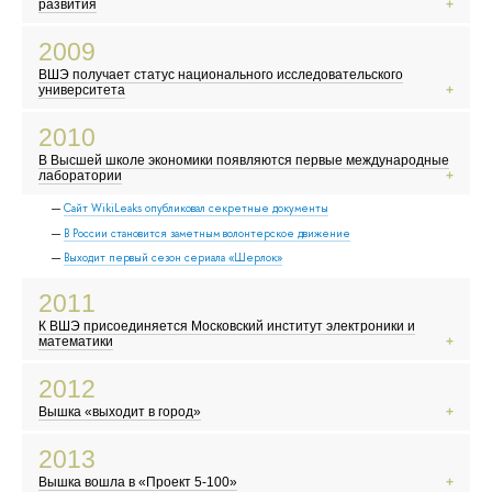
Объединение Русской Православной Церкви Заграницей и РПЦ
развития
Мировой финансовый кризис
2009
Первый запуск Большого адронного коллайдера
ВШЭ получает статус национального исследовательского
Сомалийские пираты заявляют о себе
университета
Вышел фильм «Аватар»
2010
В Москве закрыли Черкизовский рынок
В Высшей школе экономики появляются первые международные
Конкурс «Евровидение» впервые прошел в Москве
лаборатории
Сайт WikiLeaks опубликовал секретные документы
В России становится заметным волонтерское движение
Выходит первый сезон сериала «Шерлок»
2011
К ВШЭ присоединяется Московский институт электроники и
математики
Авария на АЭС «Фукусима-1» в Японии
2012
Волна протестов и восстаний в арабском мире
Вышка «выходит в город»
Вышел сериал «Игра престолов»
По календарю майя ожидается конец света
2013
Территория Москвы официально увеличилась в 2,5 раза
Вышка вошла в «Проект 5-100»