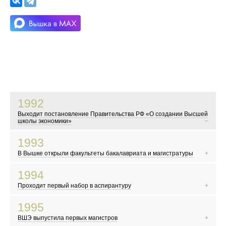
1992
Выходит постановление Правительства РФ «О создании Высшей
школы экономики»
В это время в России начинаются экономические реформы
1993
Показывают телесериал «Богатые тоже плачут»
В Вышке открыли факультеты бакалавриата и магистратуры
Мэром Москвы становится Юрий Лужков
События у Белого дома
1994
Первые выборы в Госдуму
Проходит первый набор в аспирантуру
Новые русские, челноки и командировочные осваивают заграницу
Появляются новые русские дизайнеры
1995
Начинается война в Чечне
ВШЭ выпустила первых магистров
Курт Кобейн кончает жизнь самоубийством