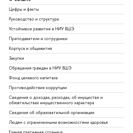
Цифры и факты
Л
Руководство и структура
Д
Устойчивое развитие в НИУ ВШЭ
О
Преподаватели и сотрудники
П
Корпуса и общежития
В
Закупки
П
Обращения граждан в НИУ ВШЭ
А
Фонд целевого капитала
Д
Противодействие коррупции
Ц
Сведения о доходах, расходах, об имуществе и
Б
обязательствах имущественного характера
О
Сведения об образовательной организации
О
Людям с ограниченными возможностями здоровья
Единая платежная страница