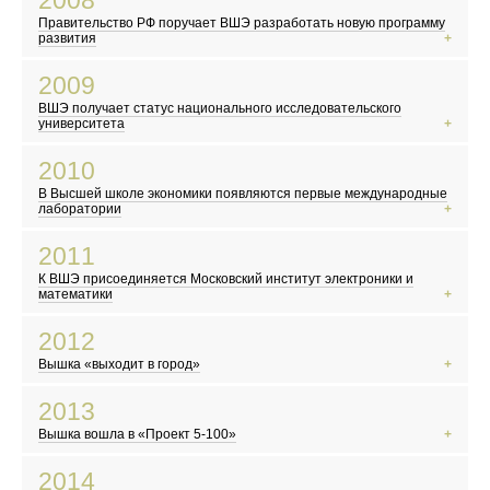
2008
В России начали выплачивать «материнский капитал»
Правительство РФ поручает ВШЭ разработать новую программу
Объединение Русской Православной Церкви Заграницей и РПЦ
развития
Мировой финансовый кризис
2009
Первый запуск Большого адронного коллайдера
ВШЭ получает статус национального исследовательского
Сомалийские пираты заявляют о себе
университета
Вышел фильм «Аватар»
2010
В Москве закрыли Черкизовский рынок
В Высшей школе экономики появляются первые международные
Конкурс «Евровидение» впервые прошел в Москве
лаборатории
Сайт WikiLeaks опубликовал секретные документы
2011
В России становится заметным волонтерское движение
К ВШЭ присоединяется Московский институт электроники и
Выходит первый сезон сериала «Шерлок»
математики
Авария на АЭС «Фукусима-1» в Японии
2012
Волна протестов и восстаний в арабском мире
Вышка «выходит в город»
Вышел сериал «Игра престолов»
По календарю майя ожидается конец света
2013
Территория Москвы официально увеличилась в 2,5 раза
Вышка вошла в «Проект 5-100»
«Gangnam Style» стал самым популярным видео на YouTube
Избран новый Папа Римский — Франциск
2014