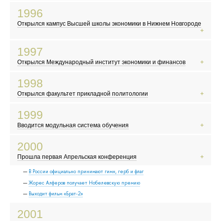
Картина Никиты Михалкова « Утомленные солнцем» получает «Оскара»
МММ и другие финансовые пирамиды
1996
В России делают по-настоящему интересные рекламные ролики
Открылся кампус Высшей школы экономики в Нижнем Новгороде
«Аум Синрикё» устраивает теракт в токийском метро
Ельцин побеждает на президентских выборах
1997
В России появляется новый класс сверхбогатых людей — олигархов
Открылся Международный институт экономики и финансов
Ученые создают овечку Долли, первое клонированное млекопитающее
Российские скинхеды громко заявляют о себе
1998
Выходит первая книга о Гарри Поттере
Открылся факультет прикладной политологии
Появляется поисковик «Яндекс»
В России происходит дефолт
1999
В США происходит попытка импичмента президента Билла Клинтона
Вводится модульная система обучения
В России начинает работать MTV
Евро становится европейской валютой
2000
Население Земли достигло 6 миллиардов
Прошла первая Апрельская конференция
Борис Ельцин уходит в отставку
В России официально принимают гимн, герб и флаг
Жорес Алферов получает Нобелевскую премию
Выходит фильм «Брат-2»
2001