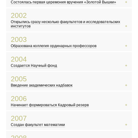
Состоялась первая церемония вручения «Золотой Вышки»
В России вводят ЕГЭ
2002
Произошел крупнейший теракт в США
Открылись сразу несколько факультетов и исследовательских
Открылась «Википедия»
институтов
Террористы захватили театральный центр на Дубровке
2003
В Китае начинает распространяться атипичная пневмония
Образована коллегия ординарных профессоров
В России прошла первая после распада СССР перепись населения
На Красной площади выступил Пол Маккартни
2004
Российский математик Григорий Перельман доказал гипотезу Паункаре
Создается Научный фонд
В России празднуют 300-летие Санкт-Петербурга
Террористы захватили школу в Беслане
2005
Разрушительное цунами в Индийском океане
Введение академических надбавок
Марк Цукерберг и его друзья основали Facebook
Вступил в силу Киотский протокол
2006
Скандал с карикатурами на пророка Мухаммеда в Дании
Начинает формироваться Кадровый резерв
В Москве прошел «Русский марш»
Северная Корея провела первое испытание ядерного оружия
2007
Плутон перестал считаться планетой
Создан факультет математики
Выходит фильм по роману Дэна Брауна «Код да Винчи»
Вышел первый айфон