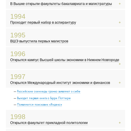
Показывают телесериал «Богатые тоже плачут»
В Вышке открыли факультеты бакалавриата и магистратуры
Мэром Москвы становится Юрий Лужков
События у Белого дома
1994
Первые выборы в Госдуму
Проходит первый набор в аспирантуру
Новые русские, челноки и командировочные осваивают заграницу
Появляются новые русские дизайнеры
1995
Начинается война в Чечне
ВШЭ выпустила первых магистров
Курт Кобейн кончает жизнь самоубийством
Картина Никиты Михалкова « Утомленные солнцем» получает «Оскара»
МММ и другие финансовые пирамиды
1996
В России делают по-настоящему интересные рекламные ролики
Открылся кампус Высшей школы экономики в Нижнем Новгороде
«Аум Синрикё» устраивает теракт в токийском метро
Ельцин побеждает на президентских выборах
1997
В России появляется новый класс сверхбогатых людей — олигархов
Открылся Международный институт экономики и финансов
Ученые создают овечку Долли, первое клонированное млекопитающее
Российские скинхеды громко заявляют о себе
Выходит первая книга о Гарри Поттере
Появляется поисковик «Яндекс»
1998
Открылся факультет прикладной политологии