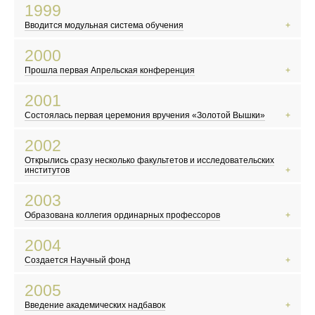
В России происходит дефолт
1999
В США происходит попытка импичмента президента Билла Клинтона
Вводится модульная система обучения
В России начинает работать MTV
Евро становится европейской валютой
2000
Население Земли достигло 6 миллиардов
Прошла первая Апрельская конференция
Борис Ельцин уходит в отставку
В России официально принимают гимн, герб и флаг
2001
Жорес Алферов получает Нобелевскую премию
Состоялась первая церемония вручения «Золотой Вышки»
Выходит фильм «Брат-2»
В России вводят ЕГЭ
2002
Произошел крупнейший теракт в США
Открылись сразу несколько факультетов и исследовательских
Открылась «Википедия»
институтов
Террористы захватили театральный центр на Дубровке
2003
В Китае начинает распространяться атипичная пневмония
Образована коллегия ординарных профессоров
В России прошла первая после распада СССР перепись населения
На Красной площади выступил Пол Маккартни
2004
Российский математик Григорий Перельман доказал гипотезу Паункаре
Создается Научный фонд
В России празднуют 300-летие Санкт-Петербурга
Террористы захватили школу в Беслане
2005
Разрушительное цунами в Индийском океане
Введение академических надбавок
Марк Цукерберг и его друзья основали Facebook