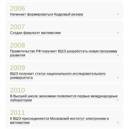
Вступил в силу Киотский протокол
2006
Скандал с карикатурами на пророка Мухаммеда в Дании
Начинает формироваться Кадровый резерв
В Москве прошел «Русский марш»
Северная Корея провела первое испытание ядерного оружия
2007
Плутон перестал считаться планетой
Создан факультет математики
Выходит фильм по роману Дэна Брауна «Код да Винчи»
Вышел первый айфон
2008
В России начали выплачивать «материнский капитал»
Правительство РФ поручает ВШЭ разработать новую программу
Объединение Русской Православной Церкви Заграницей и РПЦ
развития
Мировой финансовый кризис
2009
Первый запуск Большого адронного коллайдера
ВШЭ получает статус национального исследовательского
Сомалийские пираты заявляют о себе
университета
Вышел фильм «Аватар»
2010
В Москве закрыли Черкизовский рынок
В Высшей школе экономики появляются первые международные
Конкурс «Евровидение» впервые прошел в Москве
лаборатории
Сайт WikiLeaks опубликовал секретные документы
2011
В России становится заметным волонтерское движение
К ВШЭ присоединяется Московский институт электроники и
Выходит первый сезон сериала «Шерлок»
математики