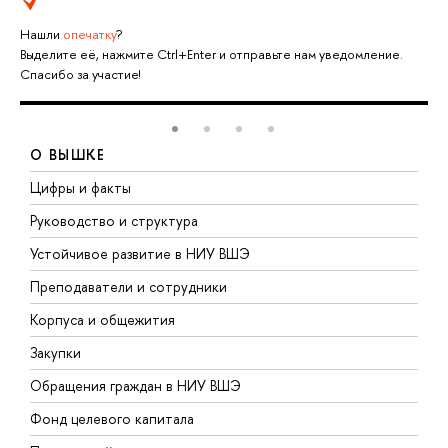
Тема сексуальных домогательств в Голливуде
Нашли
опечатку
?
Выделите её, нажмите Ctrl+Enter и отправьте нам уведомление.
Спасибо за участие!
О ВЫШКЕ
Цифры и факты
Л
Руководство и структура
Д
Устойчивое развитие в НИУ ВШЭ
О
Преподаватели и сотрудники
П
Корпуса и общежития
В
Закупки
П
Обращения граждан в НИУ ВШЭ
А
Фонд целевого капитала
Д