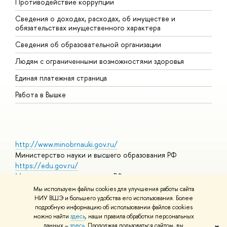
Противодействие коррупции
Ц
Сведения о доходах, расходах, об имуществе и
Б
обязательствах имущественного характера
О
Сведения об образовательной организации
О
Людям с ограниченными возможностями здоровья
Единая платежная страница
Работа в Вышке
http://www.minobrnauki.gov.ru/
Министерство науки и высшего образования РФ
https://edu.gov.ru/
Министерство просвещения РФ
https://elearning.hse.ru/mooc
Мы используем файлы cookies для улучшения работы сайта
Массовые открытые онлайн-курсы
НИУ ВШЭ и большего удобства его использования. Более
подробную информацию об использовании файлов cookies
можно найти
здесь
, наши правила обработки персональных
данных –
здесь
. Продолжая пользоваться сайтом, вы