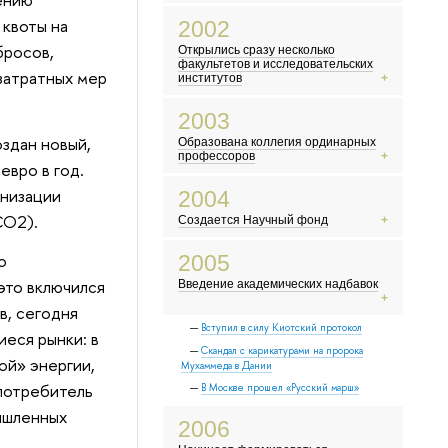
Выходит фильм «Брат-2»
В России вводят ЕГЭ
 квоты на
2002
Произошел крупнейший теракт в
бросов,
Открылись сразу несколько
США
факультетов и исследовательских
затратных мер
Открылась «Википедия»
институтов
Террористы захватили театральный
2003
центр на Дубровке
здан новый,
Образована коллегия ординарных
В Китае начинает распространяться
профессоров
атипичная пневмония
евро в год.
В России прошла первая после распада
На Красной площади выступил Пол
рнизации
2004
СССР перепись населения
Маккартни
СО2).
Создается Научный фонд
Российский математик Григорий
Перельман доказал гипотезу Паункаре
Террористы захватили школу в
о
2005
В России празднуют 300-летие Санкт-
Беслане
Петербурга
это включился
Введение академических надбавок
Разрушительное цунами в Индийском
океане
в, сегодня
Марк Цукерберг и его друзья
Вступил в силу Киотский протокол
еся рынки: в
основали Facebook
Скандал с карикатурами на пророка
ой» энергии,
Мухаммеда в Дании
 потребитель
В Москве прошел «Русский марш»
мышленных
2006