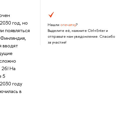
Все говорят о криптовалютах и
блокчейне
Дональд Трамп вступает в должность
лючен
президента США
2030 год, но
Нашли
опечатку
?
Тема сексуальных домогательств в
Голливуде
ли появляться
Выделите её, нажмите Ctrl+Enter и
отправьте нам уведомление. Спасибо
 Финляндия,
за участие!
я вводят
едущие
 сложно
 26! На
е 5
 2030 году
лючилась в