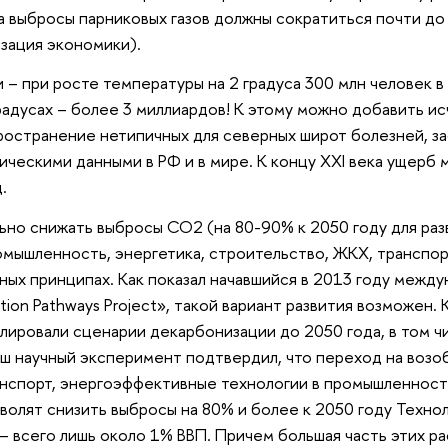
да выбросы парниковых газов должны сократиться почти до
изация экономики).
 – при росте температуры на 2 градуса 300 млн человек в
градусах – более 3 миллиардов! К этому можно добавить и
ространение нетипичных для северных широт болезней, за
ическими данными в РФ и в мире. К концу XXI века ущерб
.
но снижать выбросы CO2 (на 80-90% к 2050 году для раз
ромышленность, энергетика, строительство, ЖКХ, транспо
ных принципах. Как показал начавшийся в 2013 году межд
ion Pathways Project», такой вариант развития возможен.
лировали сценарии декарбонизации до 2050 года, в том ч
аш научный эксперимент подтвердил, что переход на воз
анспорт, энергоэффективные технологии в промышленност
волят снизить выбросы на 80% и более к 2050 году Техно
– всего лишь около 1% ВВП. Причем большая часть этих р