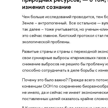
изменил сознание
Чем больше исследований проводится, тем бол
Земле – антропогенный. Все остальное — вул
так далее – тоже учитывается, но ученым-кли
это сейчас главное. Киотский протокол стал
экологической проблемы.
Развитые страны и страны с переходной эконо
свои суммарные выбросы «парниковых» газов на
снижение выбросов не решило бы проблему из
способно сотрудничать в деле борьбы с изме
Почему это было важно? Прежде всего потому
конвенции ООН по сохранению биоразнообрази
не имело, да и сейчас не имеет экономических
поставленных целей оказалось крайне сложно 
В Киотском протоколе было заложено четыре