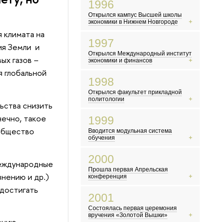
1996
Утомленные солнцем» получает «Оскара»
МММ и другие финансовые пирамиды
Открылся кампус Высшей школы
В России делают по-настоящему
экономики в Нижнем Новгороде
интересные рекламные ролики
 климата на
«Аум Синрикё» устраивает теракт в
Ельцин побеждает на президентских
1997
токийском метро
выборах
ия Земли и
Открылся Международный институт
В России появляется новый класс
ых газов –
экономики и финансов
сверхбогатых людей — олигархов
я глобальной
Ученые создают овечку Долли, первое
Российские скинхеды громко заявляют
1998
клонированное млекопитающее
о себе
Открылся факультет прикладной
Выходит первая книга о Гарри
политологии
Поттере
ьства снизить
Появляется поисковик «Яндекс»
В России происходит дефолт
нечно, такое
1999
В США происходит попытка
ообщество
Вводится модульная система
импичмента президента Билла Клинтона
обучения
В России начинает работать MTV
Евро становится европейской валютой
2000
международные
Население Земли достигло 6
Прошла первая Апрельская
миллиардов
нению и др.)
конференция
Борис Ельцин уходит в отставку
 достигать
В России официально принимают гимн,
2001
герб и флаг
Состоялась первая церемония
Жорес Алферов получает
вручения «Золотой Вышки»
Нобелевскую премию
ению