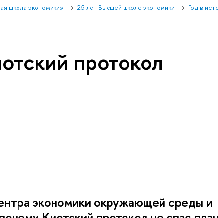
ая школа экономики»
25 лет Высшей школе экономики
Год в ист
иотский протокол
Центра экономики окружающей среды и
почему Киотский протокол не спас план