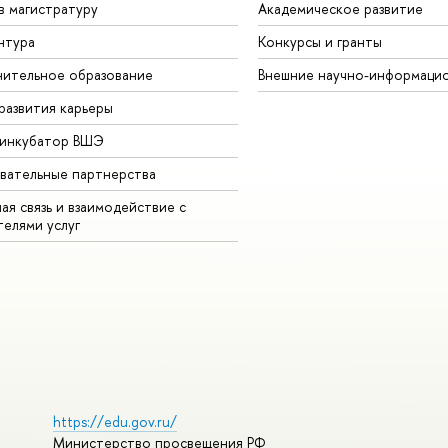
в магистратуру
Академическое развитие
нтура
Конкурсы и гранты
ительное образование
Внешние научно-информаци
развития карьеры
-инкубатор ВШЭ
вательные партнерства
ая связь и взаимодействие с
телями услуг
https://edu.gov.ru/
Министерство просвещения РФ