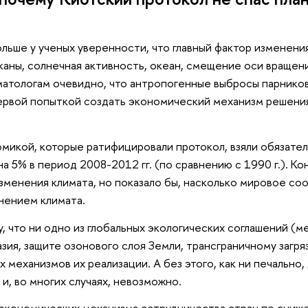
ьше у ученых уверенности, что главный фактор изменения
каны, солнечная активность, океан, смещение оси вращен
матологам очевидно, что антропогенные выбросы парников
 первой попыткой создать экономический механизм решени
микой, которые ратифицировали протокол, взяли обязател
 5% в период 2008-2012 гг. (по сравнению с 1990 г.). Ко
менения климата, но показало бы, насколько мировое с
нением климата.
, что ни одно из глобальных экологических соглашений (
я, защите озонового слоя Земли, трансграничному загряз
 механизмов их реализации. А без этого, как ни печально,
и, во многих случаях, невозможно.
 экономических механизма сотрудничества стран по сниж