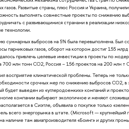
газов. Развитые страны, плюс Россия и Украина, получили
зможность выполнять совместные проекты по снижению вы
трудничать с развивающимися странами в реализации низко
е технологии.
нию суммарных выбросов на 5% была перевыполнена. Был со
сы парниковых газов, оборот на котором достиг 155 млрд 
удалось привлечь целевые инвестиции в проекты по моде
 700 млн тонн СО2, Россия – 156 проектов на 200 млн т 
ил восприятие климатической проблемы. Теперь не тольк
необходимости срочных мер по снижению выбросов СО2, в 
й будет выведен из «углеродоемких» компаний и проекто
ногие компании выбирают экологичное и меняют сложивши
располагается в Сиэтле, объявила о покупке только «зелен
ель всего энергорынка в штате. (Microsoft — крупнейший
 на наличие там авиапроизводителя «Боинг» и других про