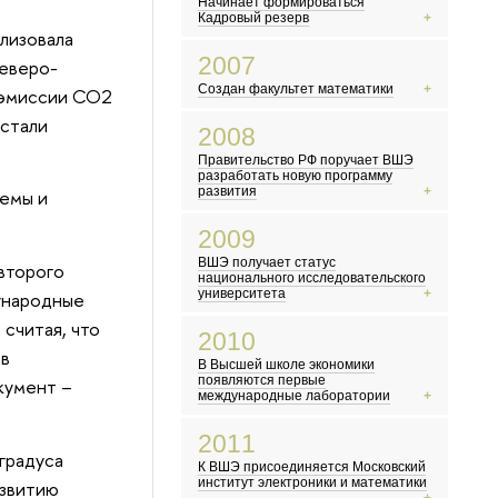
Начинает формироваться
Кадровый резерв
лизовала
Северная Корея провела первое
2007
северо-
испытание ядерного оружия
Создан факультет математики
о эмиссии СО2
Плутон перестал считаться планетой
Выходит фильм по роману Дэна Брауна
 стали
Вышел первый айфон
2008
«Код да Винчи»
В России начали выплачивать
Правительство РФ поручает ВШЭ
«материнский капитал»
разработать новую программу
Объединение Русской Православной
развития
лемы и
Церкви Заграницей и РПЦ
Мировой финансовый кризис
2009
Первый запуск Большого адронного
ВШЭ получает статус
второго
коллайдера
национального исследовательского
Сомалийские пираты заявляют о себе
университета
дународные
 считая, что
Вышел фильм «Аватар»
2010
В Москве закрыли Черкизовский рынок
тв
В Высшей школе экономики
Конкурс «Евровидение» впервые
появляются первые
кумент –
прошел в Москве
международные лаборатории
Сайт WikiLeaks опубликовал
2011
секретные документы
градуса
К ВШЭ присоединяется Московский
В России становится заметным
институт электроники и математики
азвитию
волонтерское движение