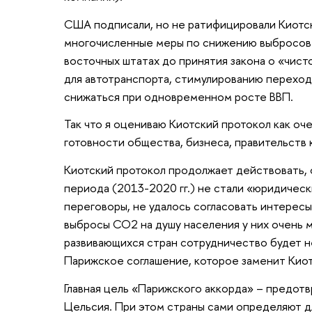
США подписали, но не ратифицировали Киотск
многочисленные меры по снижению выбросов С
восточных штатах до принятия закона о «чис
для автотранспорта, стимулированию перехода 
снижаться при одновременном росте ВВП.
Так что я оцениваю Киотский протокол как оч
готовности общества, бизнеса, правительств 
Киотский протокол продолжает действовать, 
периода (2013-2020 гг.) не стали «юридичес
переговоры, не удалось согласовать интересы 
выбросы СО2 на душу населения у них очень м
развивающихся стран сотрудничество будет н
Парижское соглашение, которое заменит Киот
Главная цель «Парижского аккорда» – предот
Цельсия. При этом страны сами определяют д