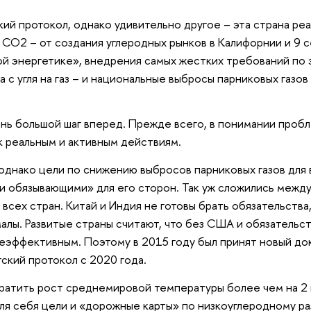
ий протокол, однако удивительно другое – эта страна реа
О2 – от создания углеродных рынков в Калифорнии и 9 
той энергетике», внедрения самых жестких требований п
с угля на газ – и национальные выбросы парниковых газов
ень большой шаг вперед. Прежде всего, в понимании проб
к реальным и активным действиям.
однако цели по снижению выбросов парниковых газов для 
ки обязывающими» для его сторон. Так уж сложились меж
всех стран. Китай и Индия не готовы брать обязательства,
алы. Развитые страны считают, что без США и обязательс
еэффективным. Поэтому в 2015 году был принят новый до
ский протокол с 2020 года.
вратить рост среднемировой температуры более чем на 2 
ля себя цели и «дорожные карты» по низкоуглеродному р