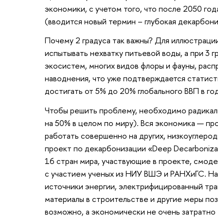
экономики, с учетом того, что после 2050 го
(вводится новый термин – глубокая декарбон
Почему 2 градуса так важны? Для иллюстрации
испытывать нехватку питьевой воды, а при 3 
экосистем, многих видов флоры и фауны, расп
наводнения, что уже подтверждается статист
достигать от 5% до 20% глобального ВВП в год
Чтобы решить проблему, необходимо радикаль
на 50% в целом по миру). Вся экономика — п
работать совершенно на других, низкоуглерод
проект по декарбонизации «Deep Decarbonizat
16 стран мира, участвующие в проекте, смоде
с участием ученых из НИУ ВШЭ и РАНХиГС. Н
источники энергии, электрифицированный тр
материалы в строительстве и другие меры поз
возможно, а экономически не очень затратно 