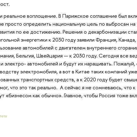
ост.
ли реальное воплощение. В Парижское соглашение был вк
не просто определить национальную цель по выбросам на 
азвития по ее достижению. Решения о декарбонизации ста
угольной энергетики к 2030 году заявили Франция, Канада,
льзование автомобилей с двигателем внутреннего сгорани
рмания, Бельгия, Швейцария — к 2030 году. Сегодня все в
и электро- автомобилей и будут их наращивать. Пожалуй,
водству электромобиля, а вот в Китае таких компаний уже
ованных транспортных средств, а к 2020 году будет свыш
мог, что это так реально. А сейчас я не сомневаюсь, что к
т «бизнесом как обычно». Главное, чтобы Россия тоже вк
тета