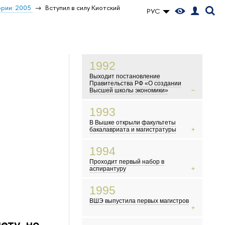
ории: 2005
Вступил в силу Киотский
РУС
1992
Выходит постановление
Правительства РФ «О создании
Высшей школы экономики»
В это время в России начинаются
1993
экономические реформы
В Вышке открыли факультеты
Показывают телесериал «Богатые
бакалавриата и магистратуры
тоже плачут»
Мэром Москвы становится Юрий
События у Белого дома
1994
Лужков
Первые выборы в Госдуму
Проходит первый набор в
Новые русские, челноки и
аспирантуру
командировочные осваивают заграницу
Появляются новые русские
1995
дизайнеры
ВШЭ выпустила первых магистров
Начинается война в Чечне
Курт Кобейн кончает жизнь
ету, но
самоубийством
Картина Никиты Михалкова «