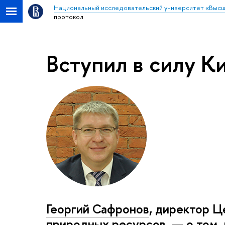
Национальный исследовательский университет «Высш
протокол
Вступил в силу К
Георгий Сафронов
, директор 
природных ресурсов, — о том, 