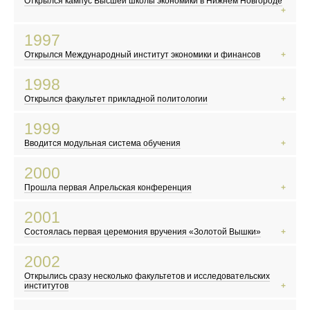
Открылся кампус Высшей школы экономики в Нижнем Новгороде
«Аум Синрикё» устраивает теракт в токийском метро
Ельцин побеждает на президентских выборах
1997
В России появляется новый класс сверхбогатых людей — олигархов
Открылся Международный институт экономики и финансов
Ученые создают овечку Долли, первое клонированное млекопитающее
Российские скинхеды громко заявляют о себе
1998
Выходит первая книга о Гарри Поттере
Открылся факультет прикладной политологии
Появляется поисковик «Яндекс»
В России происходит дефолт
1999
В США происходит попытка импичмента президента Билла Клинтона
Вводится модульная система обучения
В России начинает работать MTV
Евро становится европейской валютой
2000
Население Земли достигло 6 миллиардов
Прошла первая Апрельская конференция
Борис Ельцин уходит в отставку
В России официально принимают гимн, герб и флаг
2001
Жорес Алферов получает Нобелевскую премию
Состоялась первая церемония вручения «Золотой Вышки»
Выходит фильм «Брат-2»
В России вводят ЕГЭ
2002
Произошел крупнейший теракт в США
Открылись сразу несколько факультетов и исследовательских
Открылась «Википедия»
институтов
Террористы захватили театральный центр на Дубровке