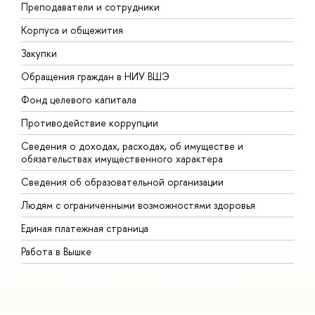
Преподаватели и сотрудники
П
Корпуса и общежития
В
Закупки
П
Обращения граждан в НИУ ВШЭ
А
Фонд целевого капитала
Д
Противодействие коррупции
Ц
Сведения о доходах, расходах, об имуществе и
Б
обязательствах имущественного характера
О
Сведения об образовательной организации
О
Людям с ограниченными возможностями здоровья
Единая платежная страница
Работа в Вышке