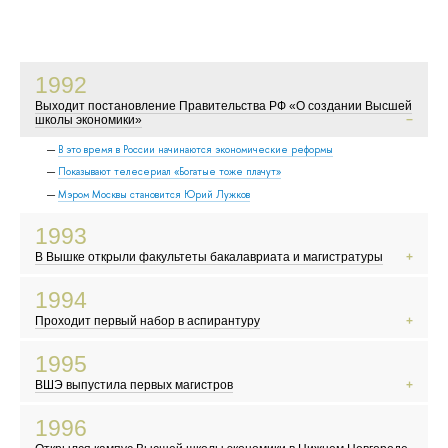
1992
Выходит постановление Правительства РФ «О создании Высшей
школы экономики»
В это время в России начинаются экономические реформы
Показывают телесериал «Богатые тоже плачут»
Мэром Москвы становится Юрий Лужков
1993
В Вышке открыли факультеты бакалавриата и магистратуры
События у Белого дома
1994
Первые выборы в Госдуму
Проходит первый набор в аспирантуру
Новые русские, челноки и командировочные осваивают заграницу
Появляются новые русские дизайнеры
1995
Начинается война в Чечне
ВШЭ выпустила первых магистров
Курт Кобейн кончает жизнь самоубийством
Картина Никиты Михалкова « Утомленные солнцем» получает «Оскара»
МММ и другие финансовые пирамиды
1996
В России делают по-настоящему интересные рекламные ролики