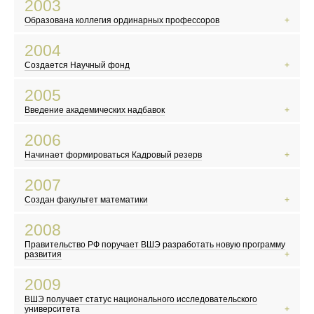
2003
В Китае начинает распространяться атипичная пневмония
Образована коллегия ординарных профессоров
В России прошла первая после распада СССР перепись населения
На Красной площади выступил Пол Маккартни
2004
Российский математик Григорий Перельман доказал гипотезу Паункаре
Создается Научный фонд
В России празднуют 300-летие Санкт-Петербурга
Террористы захватили школу в Беслане
2005
Разрушительное цунами в Индийском океане
Введение академических надбавок
Марк Цукерберг и его друзья основали Facebook
Вступил в силу Киотский протокол
2006
Скандал с карикатурами на пророка Мухаммеда в Дании
Начинает формироваться Кадровый резерв
В Москве прошел «Русский марш»
Северная Корея провела первое испытание ядерного оружия
2007
Плутон перестал считаться планетой
Создан факультет математики
Выходит фильм по роману Дэна Брауна «Код да Винчи»
Вышел первый айфон
2008
В России начали выплачивать «материнский капитал»
Правительство РФ поручает ВШЭ разработать новую программу
Объединение Русской Православной Церкви Заграницей и РПЦ
развития
Мировой финансовый кризис
2009
Первый запуск Большого адронного коллайдера
ВШЭ получает статус национального исследовательского
Сомалийские пираты заявляют о себе
университета