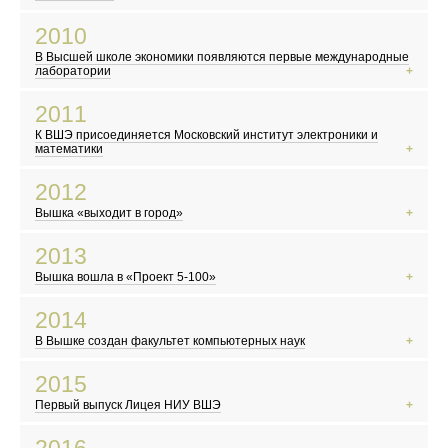
Вышел фильм «Аватар»
2010
В Москве закрыли Черкизовский рынок
В Высшей школе экономики появляются первые международные
Конкурс «Евровидение» впервые прошел в Москве
лаборатории
Сайт WikiLeaks опубликовал секретные документы
2011
В России становится заметным волонтерское движение
К ВШЭ присоединяется Московский институт электроники и
Выходит первый сезон сериала «Шерлок»
математики
Авария на АЭС «Фукусима-1» в Японии
2012
Волна протестов и восстаний в арабском мире
Вышка «выходит в город»
Вышел сериал «Игра престолов»
По календарю майя ожидается конец света
2013
Территория Москвы официально увеличилась в 2,5 раза
Вышка вошла в «Проект 5-100»
«Gangnam Style» стал самым популярным видео на YouTube
Избран новый Папа Римский — Франциск
2014
В Челябинской области упал метеорит
В Вышке создан факультет компьютерных наук
Вышли Dota 2 и GTA V
«Исламское государство»* провозглашает себя всемирным халифатом
2015
Крым вошел в состав России
Первый выпуск Лицея НИУ ВШЭ
В России взят курс на импортозамещение
Светлана Алексиевич стала лауреатом Нобелевской премии по
2016