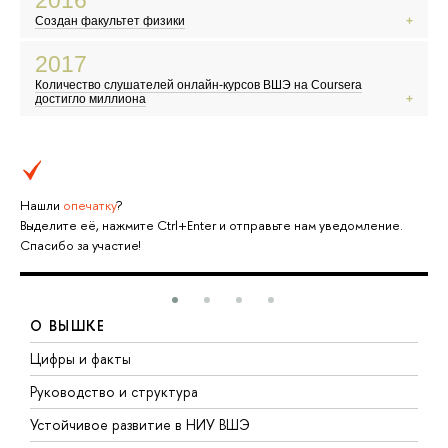
литературе
Создан факультет физики
В Европу хлынул поток беженцев
Компания SpaceX продемонстрировала многоразовую ракету
«Постправда» стала словом года по версии Оксфордского словаря
2017
Референдум о выходе Великобритании из Евросоюза
Количество слушателей онлайн-курсов ВШЭ на Coursera
Компьютер обыграл человека в игру го
достигло миллиона
Все говорят о криптовалютах и блокчейне
Дональд Трамп вступает в должность президента США
Тема сексуальных домогательств в Голливуде
Нашли
опечатку
?
Выделите её, нажмите Ctrl+Enter и отправьте нам уведомление.
Спасибо за участие!
О ВЫШКЕ
Цифры и факты
Л
Руководство и структура
Д
Устойчивое развитие в НИУ ВШЭ
О