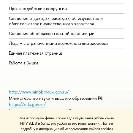
Противодействие коррупции
Ц
Сведения о доходах, расходах, об имуществе и
Б
обязательствах имущественного характера
О
Сведения об образовательной организации
О
Людям с ограниченными возможностями здоровья
Единая платежная страница
Работа в Вышке
http://www.minobrnauki.gov.ru/
Министерство науки и высшего образования РФ
https://edu.gov.ru/
Министерство просвещения РФ
https://elearning.hse.ru/mooc
Мы используем файлы cookies для улучшения работы сайта
Массовые открытые онлайн-курсы
НИУ ВШЭ и большего удобства его использования. Более
подробную информацию об использовании файлов cookies