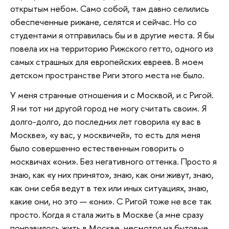
открытым небом. Само собой, там давно селились
обеспеченные рижане, селятся и сейчас. Но со
студентами я отправилась бы и в другие места. Я бы
повела их на территорию Рижского гетто, одного из
самых страшных для европейских евреев. В моем
детском пространстве Риги этого места не было.
У меня странные отношения и с Москвой, и с Ригой.
Я ни тот ни другой город не могу считать своим. Я
долго-долго, до последних лет говорила «у вас в
Москве», «у вас, у москвичей», то есть для меня
было совершенно естественным говорить о
москвичах «они». Без негативного оттенка. Просто я
знаю, как «у них принято», знаю, как они живут, знаю,
как они себя ведут в тех или иных ситуациях, знаю,
какие они, но это — «они». С Ригой тоже не все так
просто. Когда я стала жить в Москве (а мне сразу
понравилось жить в Москве, несмотря на бытовые