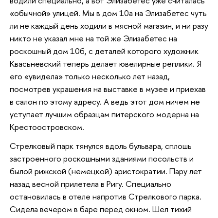
водили специально, а вот Элизабетес уже считалась
«обычной» улицей. Мы в дом 10а на Элизабетес чуть
ли не каждый день ходили в мясной магазин, и ни разу
никто не указал мне на той же Элизабетес на
роскошный дом 10б, с деталей которого художник
Квасьневский теперь делает ювелирные реплики. Я
его «увидела» только несколько лет назад,
посмотрев украшения на выставке в музее и приехав
в салон по этому адресу. А ведь этот дом ничем не
уступает лучшим образцам питерского модерна на
Крестоостровском.
Стрелковый парк тянулся вдоль бульвара, сплошь
застроенного роскошными зданиями посольств и
былой рижской (немецкой) аристократии. Пару лет
назад весной прилетела в Ригу. Специально
остановилась в отеле напротив Стрелкового парка.
Сидела вечером в баре перед окном. Шел тихий