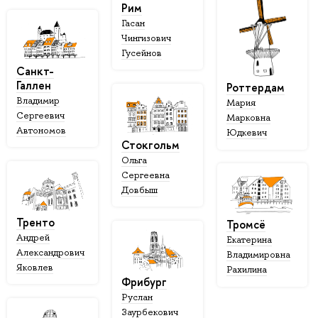
Рим
Гасан
Чингизович
Гусейнов
Санкт-
Галлен
Роттердам
Владимир
Мария
Сергеевич
Марковна
Автономов
Юдкевич
Стокгольм
Ольга
Сергеевна
Довбыш
Тренто
Тромсё
Андрей
Екатерина
Александрович
Владимировна
Яковлев
Рахилина
Фрибург
Руслан
Заурбекович