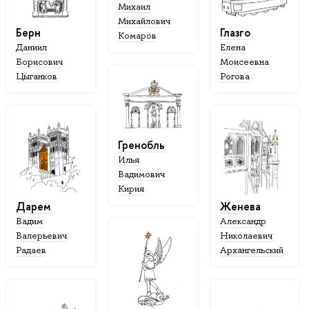
Михаил
Михайлович
Берн
Глазго
Комаров
Даниил
Елена
Борисович
Моисеевна
Цыганков
Рогова
Гренобль
Илья
Вадимович
Кирия
Дарем
Женева
Вадим
Александр
Валерьевич
Николаевич
Радаев
Архангельский