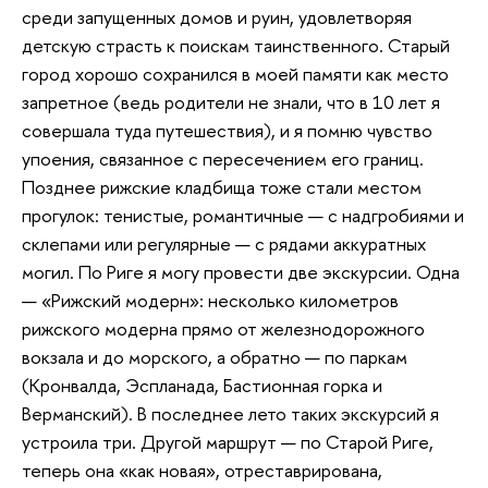
среди запущенных домов и руин, удовлетворяя
детскую страсть к поискам таинственного. Старый
город хорошо сохранился в моей памяти как место
запретное (ведь родители не знали, что в 10 лет я
совершала туда путешествия), и я помню чувство
упоения, связанное с пересечением его границ.
Позднее рижские кладбища тоже стали местом
прогулок: тенистые, романтичные — с надгробиями и
склепами или регулярные — с рядами аккуратных
могил. По Риге я могу провести две экскурсии. Одна
— «Рижский модерн»: несколько километров
рижского модерна прямо от железнодорожного
вокзала и до морского, а обратно — по паркам
(Кронвалда, Эспланада, Бастионная горка и
Верманский). В последнее лето таких экскурсий я
устроила три. Другой маршрут — по Старой Риге,
теперь она «как новая», отреставрирована,