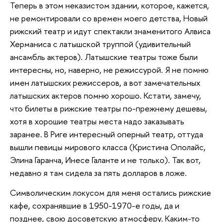
Теперь в этом неказистом здании, которое, кажется,
не ремонтировали со времен моего детства, Новый
рижский театр и идут спектакли знаменитого Алвиса
Херманиса с латышской труппой (удивительный
ансамбль актеров). Латышские театры тоже были
интересны, но, наверно, не режиссурой. Я не помню
имен латышских режиссеров, а вот замечательных
латышских актеров помню хорошо. Кстати, замечу,
что билеты в рижские театры по-прежнему дешевы,
хотя в хорошие театры места надо заказывать
заранее. В Риге интересный оперный театр, оттуда
вышли певицы мирового класса (Кристина Ополайс,
Элина Гаранча, Инесе Галанте и не только). Так вот,
недавно я там сидела за пять долларов в ложе.
Символическим локусом для меня остались рижские
кафе, сохранявшие в 1950-1970-е годы, да и
позднее, свою досоветскую атмосферу. Каким-то