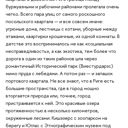
буржуазными и рабочими районами пролегала очень
четко. Всего пара улиц от самого роскошного
посольского квартала — и все совсем иначе:
угрюмые дома, лестницы с котами, уборные между
этажами, квартирки крошечные, из одной комнаты. В
детстве это воспринималось не как «социальная
несправедливость», а как экзотика, тем более что
дорога в один из таких районов шла через
романтичный Исторический парк (Виестурдарзс)
мимо пруда с лебедями. А потом раз — и запашок
портового квартала. Не все знают, что в Риге есть
большие пространства, где в город мощно
вторгается природа или, точнее, город
пристраивается к ней. Это красивые озера
протяженностью в несколько километров,
окруженные лесами: Кишэзерс с зоопарком на
берегу и Юглас с Этнографическим музеем под