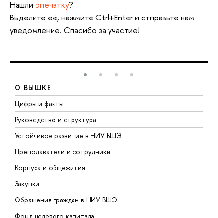
Нашли
опечатку
?
Выделите её, нажмите Ctrl+Enter и отправьте нам
уведомление. Спасибо за участие!
О ВЫШКЕ
Цифры и факты
Л
Руководство и структура
Д
Устойчивое развитие в НИУ ВШЭ
О
Преподаватели и сотрудники
П
Корпуса и общежития
В
Закупки
П
Обращения граждан в НИУ ВШЭ
А
Фонд целевого капитала
Д