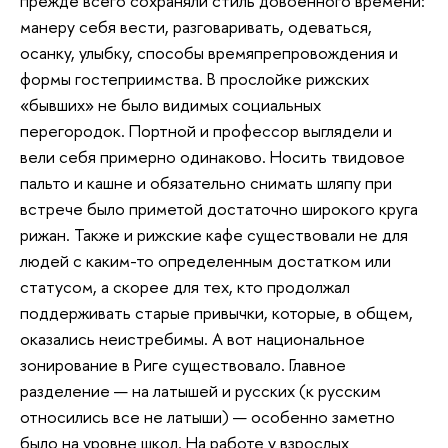
прежде всего сохраняли стиль довоенного времени:
манеру себя вести, разговаривать, одеваться,
осанку, улыбку, способы времяпрепровождения и
формы гостеприимства. В прослойке рижских
«бывших» не было видимых социальных
перегородок. Портной и профессор выглядели и
вели себя примерно одинаково. Носить твидовое
пальто и кашне и обязательно снимать шляпу при
встрече было приметой достаточно широкого круга
рижан. Также и рижские кафе существовали не для
людей с каким-то определенным достатком или
статусом, а скорее для тех, кто продолжал
поддерживать старые привычки, которые, в общем,
оказались неистребимы. А вот национальное
зонирование в Риге существовало. Главное
разделение — на латышей и русских (к русским
относились все не латыши) — особенно заметно
было на уровне школ. На работе у взрослых