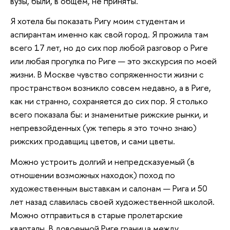
вузы, были, в общем, не приняты.
Я хотела бы показать Ригу моим студентам и
аспирантам именно как свой город. Я прожила там
всего 17 лет, но до сих пор любой разговор о Риге
или любая прогулка по Риге — это экскурсия по моей
жизни. В Москве чувство сопряженности жизни с
пространством возникло совсем недавно, а в Риге,
как ни странно, сохраняется до сих пор. Я столько
всего показала бы: и знаменитые рижские рынки, и
непревзойденных (уж теперь я это точно знаю)
рижских продавщиц цветов, и сами цветы.
Можно устроить долгий и непредсказуемый (в
отношении возможных находок) поход по
художественным выставкам и салонам — Рига и 50
лет назад славилась своей художественной школой.
Можно отправиться в старые пролетарские
кварталы. В довоенной Риге граница между