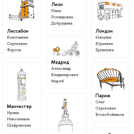
Лион
Нина
Роландовна
Добрушина
Лиссабон
Лондон
Константин
Наталия
Сергеевич
Юрьевна
Фурсов
Ерпылева
Мадрид
Александр
Владимирович
Марей
Париж
Олег
Манчестер
Сергеевич
Ирина
Воскобойников
Николаевна
Шафранская