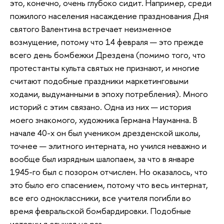
это, конечно, очень глубоко сидит. Например, среди
пожилого населения насаждение празднования Дня
святого Валентина встречает неизменное
возмущение, потому что 14 февраля — это прежде
всего день бомбежки Дрездена (помимо того, что
протестанты культа святых не признают, и многие
считают подобные праздники маркетинговыми
ходами, выдуманными в эпоху потребления). Много
историй с этим связано. Одна из них — история
моего знакомого, художника Германа Науманна. В
начале 40-х он был учеником дрезденской школы,
точнее — элитного интерната, но учился неважно и
вообще был изрядным шалопаем, за что в январе
1945-го был с позором отчислен. Но оказалось, что
это было его спасением, потому что весь интернат,
все его одноклассники, все учителя погибли во
время февральской бомбардировки. Подобные
истории я слышал не раз.