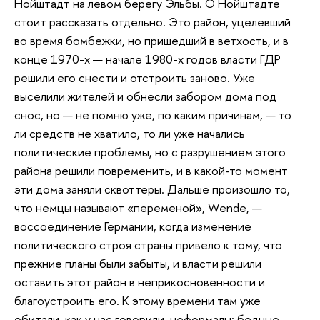
Нойштадт на левом берегу Эльбы. О Нойштадте
стоит рассказать отдельно. Это район, уцелевший
во время бомбежки, но пришедший в ветхость, и в
конце 1970-х — начале 1980-х годов власти ГДР
решили его снести и отстроить заново. Уже
выселили жителей и обнесли забором дома под
снос, но — не помню уже, по каким причинам, — то
ли средств не хватило, то ли уже начались
политические проблемы, но с разрушением этого
района решили повременить, и в какой-то момент
эти дома заняли сквоттеры. Дальше произошло то,
что немцы называют «переменой», Wende, —
воссоединение Германии, когда изменение
политического строя страны привело к тому, что
прежние планы были забыты, и власти решили
оставить этот район в неприкосновенности и
благоустроить его. К этому времени там уже
обитали, как у нас говорили, неформалы: бедные