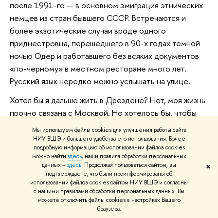
после 1991-го — в основном эмиграция этнических
немцев из стран бывшего СССР. Встречаются и
более экзотические случаи вроде одного
приднестровца, перешедшего в 90-х годах темной
ночью Одер и работавшего без всяких документов
«по-черному» в местном ресторане много лет.
Русский язык нередко можно услышать на улице.
Хотел бы я дальше жить в Дрездене? Нет, моя жизнь
прочно связана с Москвой. Но хотелось бы, чтобы
какие-то черты, присущие этому городу, проявились
Мы используем файлы cookies для улучшения работы сайта
бы ярче и в Москве. Прежде всего стремление
НИУ ВШЭ и большего удобства его использования. Более
подробную информацию об использовании файлов cookies
жителей к сохранению своего города от варварского
можно найти
здесь
, наши правила обработки персональных
разрушения, к интегрированию остатков былой
данных –
здесь
. Продолжая пользоваться сайтом, вы
✖
подтверждаете, что были проинформированы об
красоты в новую экологически и урбанистически
использовании файлов cookies сайтом НИУ ВШЭ и согласны
приемлемую среду.
с нашими правилами обработки персональных данных. Вы
можете отключить файлы cookies в настройках Вашего
браузера.