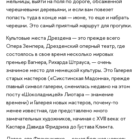
мельницы, выйти на поля по дороге, обсаженной
черешневыми деревьями, и если вам повезет
попасть туда в конце мая — июне, то еще и набрать
черешни. Это самый приятный маршрут для прогулки.
Культовые места Дрездена — это прежде всего
Опера Земпера, Дрезденский оперный театр, где
состоялось в свое время несколько мировых
премьер Вагнера, Рихарда Штрауса, — очень
значимое место для немецкой культуры. Это Галерея
старых мастеров («Сикстинская Мадонна», прежде
главный символ галереи, сменилась недавно на этом
посту «Шоколадницей» Лиотара — знамение
времени) и Галерея новых мастеров, почему-то
менее известная, где представлено много
замечательных художников, начиная с XVIII века: от
Каспара Давида Фридриха до Густава Климта.
Далее, это Фрауэнкирхе — самая большая церковь