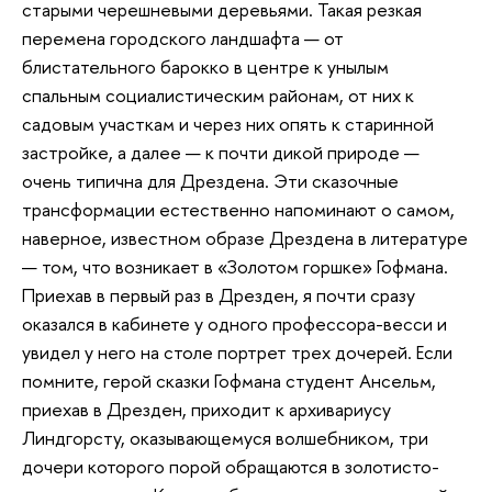
старыми черешневыми деревьями. Такая резкая
перемена городского ландшафта — от
блистательного барокко в центре к унылым
спальным социалистическим районам, от них к
садовым участкам и через них опять к старинной
застройке, а далее — к почти дикой природе —
очень типична для Дрездена. Эти сказочные
трансформации естественно напоминают о самом,
наверное, известном образе Дрездена в литературе
— том, что возникает в «Золотом горшке» Гофмана.
Приехав в первый раз в Дрезден, я почти сразу
оказался в кабинете у одного профессора-весси и
увидел у него на столе портрет трех дочерей. Если
помните, герой сказки Гофмана студент Ансельм,
приехав в Дрезден, приходит к архивариусу
Линдгорсту, оказывающемуся волшебником, три
дочери которого порой обращаются в золотисто-