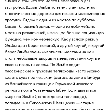
знания о том, что это место небезопасно для
застройки. Вдоль Эльбы по этим лугам пролегают
многочисленные дорожки для пеших и велосипедных
прогулок. Рядом с одним из мостов по субботам
бывает блошиный рынок — одно из любимейших
местных развлечений, имеющее больше социальную
функцию, чем коммерческую. Как у всякой реки, у
Эльбы один берег пологий, а другой крутой, и крутой
берег Эльбы очень живописен: местами на нем
стоят небольшие дворцы и виллы, местами крутые
склоны покрыты лесом. По Эльбе ходят
пассажирские и грузовые теплоходы, часто можно
видеть суда под чешским флагом, идущие в Гамбург
из ближайшего к границе с Германией чешского
речного порта Устье-над-Лабем. Если двигаться
вверх по Эльбе (на поезде или теплоходе),
попадаешь в Саксонскую Швейцарию — старые
невысокие, но очень живописные горы, без прогулки