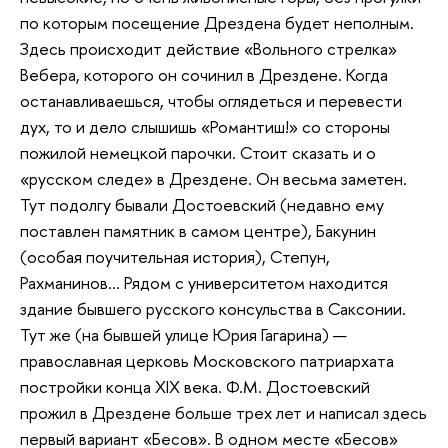
по которым посещение Дрездена будет неполным.
Здесь происходит действие «Вольного стрелка»
Вебера, которого он сочинил в Дрездене. Когда
останавливаешься, чтобы оглядеться и перевести
дух, то и дело слышишь «Романтиш!» со стороны
пожилой немецкой парочки. Стоит сказать и о
«русском следе» в Дрездене. Он весьма заметен.
Тут подолгу бывали Достоевский (недавно ему
поставлен памятник в самом центре), Бакунин
(особая поучительная история), Степун,
Рахманинов... Рядом с университетом находится
здание бывшего русского консульства в Саксонии.
Тут же (на бывшей улице Юрия Гагарина) —
православная церковь Московского патриархата
постройки конца XIX века. Ф.М. Достоевский
прожил в Дрездене больше трех лет и написал здесь
первый вариант «Бесов». В одном месте «Бесов»