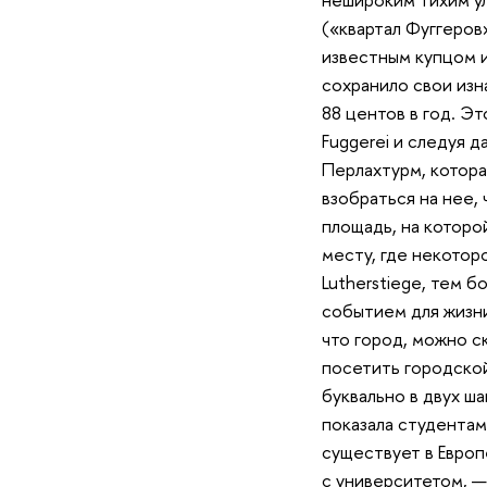
(«квартал Фуггеров
известным купцом и
сохранило свои изна
88 центов в год. Э
Fuggerei и следуя 
Перлахтурм, котора
взобраться на нее,
площадь, на которо
месту, где некотор
Lutherstiege, тем 
событием для жизни
что город, можно с
посетить городской
буквально в двух ша
показала студентам
существует в Европ
с университетом, —