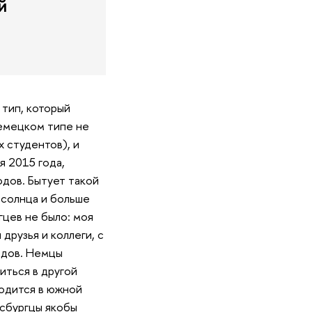
й
 тип, который
немецком типе не
х студентов), и
 2015 года,
дов. Бытует такой
 солнца и больше
гцев не было: моя
рузья и коллеги, с
одов. Немцы
иться в другой
ходится в южной
гсбургцы якобы