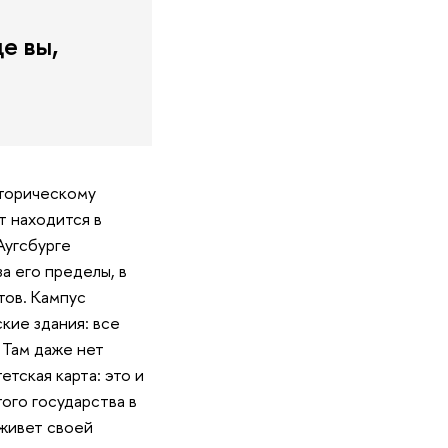
е вы,
сторическому
т находится в
Аугсбурге
а его пределы, в
тов. Кампус
кие здания: все
 Там даже нет
тская карта: это и
ого государства в
 живет своей