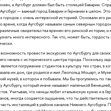
юнхен, а Аугсбург должен был быть столицей Баварии. Спр
 Аугсбург — важный город Баварии и Германии в целом. Это
 городов с очень интересной историей. Основали его ри
ло время, когда Аугсбург называли самым северным городо
 различные свидетельства времен его римской истории, и к
узнать много интересного. Так что, может быть, гордость
ически.
а возможность провести экскурсию по Аугсбургу для своих 
его начала с исторического центра города. Поскольку за
является погружение студентов в культуру тех стран, в ко
оказала им дом, где родился и жил Леопольд Моцарт, и Муз
кий музей, в котором я побывала. Мы бы прогулялись по та
 Аугсбургу, который иначе называют маленькой Венецией,
стов. Учитывая, что немцы любят итальянскую кухню и в Ге
анов, иногда создается ощущение, что ты действительно 
 часть инсталляций в районе каналов Нижнего Аугсбурга. 
очкам к центральной Максимилианштрассе, мы бы заглянул