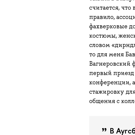
считается, что 
правило, ассо
фахверковые до
костюмы, женс
словом «дирндл
то для меня Ба
Вагнеровский ф
первый приезд 
конференции, а
стажировку для
общения с колл
В Аугс