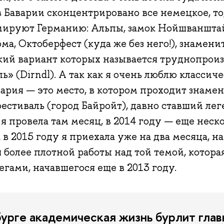
в Баварии сконцентрировано все немецкое, то,
циируют Германию: Альпы, замок Нойшваншта
ма, Октоберфест (куда же без него!), знамен
кий вариант которых называется труднопро
ь» (Dirndl). А так как я очень люблю классич
вария — это место, в котором проходит знаме
естиваль (город Байройт), давно ставший лег
я провела там месяц, в 2014 году — еще неск
 в 2015 году я приехала уже на два месяца, н
 более плотной работы над той темой, котора
егами, начавшегося еще в 2013 году.
бурге академическая жизнь бурлит гла