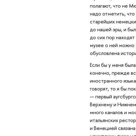
полагают, что не М
надо отметить, что
старейших немецких
до нашей эры, и бы
до сих пор находят
музее о ней можно 
обусловлена истор
Если бы у меня был
конечно, прежде вс
иностранного языка 
говорят, то я бы п
— первый аугсбургс
Верхнему и Нижнему
много каналов и мо
итальянских рестор
и Венецией связана
нешироким тихим ул