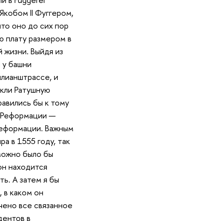
Якобом II Фуггером,
то оно до сих пор
ую плату размером в
 жизни. Выйдя из
 у башни
лианштрассе, и
екли Ратушную
равились бы к тому
й Реформации —
 Реформации. Важным
а в 1555 году, так
 можно было бы
он находится
ть. А затем я бы
 в каком он
чено все связанное
дентов в