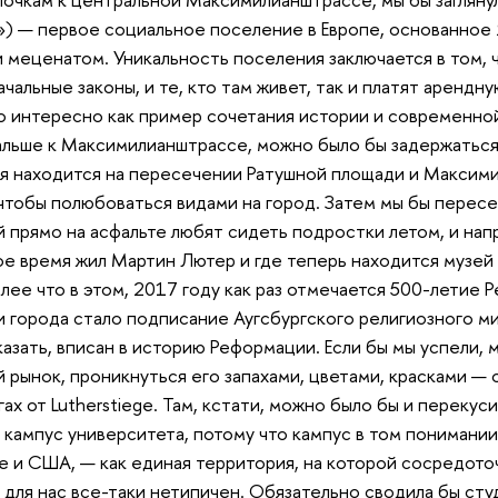
») — первое социальное поселение в Европе, основанное 
 меценатом. Уникальность поселения заключается в том, ч
чальные законы, и те, кто там живет, так и платят арендн
то интересно как пример сочетания истории и современной
дальше к Максимилианштрассе, можно было бы задержаться
я находится на пересечении Ратушной площади и Максими
 чтобы полюбоваться видами на город. Затем мы бы перес
й прямо на асфальте любят сидеть подростки летом, и нап
ое время жил Мартин Лютер и где теперь находится музе
более что в этом, 2017 году как раз отмечается 500-летие
 города стало подписание Аугсбургского религиозного мир
казать, вписан в историю Реформации. Если бы мы успели,
 рынок, проникнуться его запахами, цветами, красками — 
гах от Lutherstiege. Там, кстати, можно было бы и перекуси
 кампус университета, потому что кампус в том понимании,
е и США, — как единая территория, на которой сосредото
 для нас все-таки нетипичен. Обязательно сводила бы сту