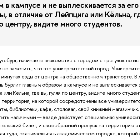
 в кампусе и не выплескивается за его
, в отличие от Лейпцига или Кёльна, гд
о центру, видите много студентов.
Аугсбург, начинаете знакомство с городом с прогулок по и
и не заметить, что это университетский город. Университе
минутах езды от центра на общественном транспорте. В 
ь бурлит главным образом в кампусе и не выплескивается з
 или Кёльна, где вы, гуляя по центру, видите много студен
 территория, на которой сосредоточены все университетс
ты, библиотеки, кафе, столовая, свой книжный магазинчик.
ить наличными — везде действует специальная университе
ательский билет, и своеобразный пропуск на территорию эт
ая туда, оказываешься в академическом городке, который