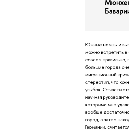
Мюнхен
Бавари
Южные немцы и выгл
можно встретить в 
совсем правильно, 
большие города оче
миграционный кризи
стереотип, что южн
улыбок. Отчасти эт
научная руководите
которыми мне удало
вообще достаточно 
город, а затем нахо
Германии, считаетс