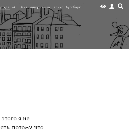
орода
Юлия Валерьевна Пасько: Аугсбург
этого я не
асть, потому что