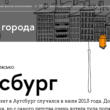
ая школа экономики»
25 лет Высшей школе экономики
Другие г
 города
ПАСЬКО:
сбург
ит в Аугсбург случился в июле 2013 года. До 
и, но с самого детства очень хотела туда поп