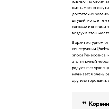
жизнью, по своим з
жизнь можно ощутит
достаточно зеленое
штудий, но где тем
папками и книгами 
воздух в этом мест
В архитектурном о
конструкции (Fachwe
эпохи Ренессанса, 
это типичный небол
радуют глаз яркие 
начинается очень р
другими городами, 
Коренн