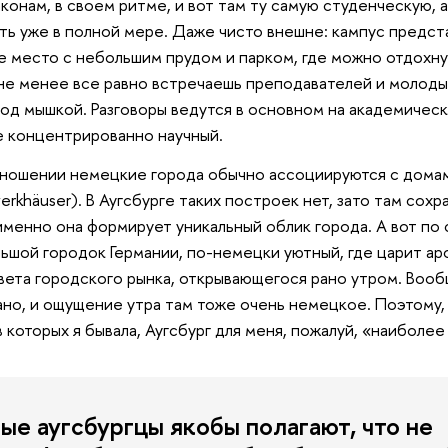
аконам, в своем ритме, и вот там ту самую студенческую,
ь уже в полной мере. Даже чисто внешне: кампус предст
 место с небольшим прудом и парком, где можно отдохну
 не менее все равно встречаешь преподавателей и молодых
под мышкой. Разговоры ведутся в основном на академическ
е концентрированно научный.
тношении немецкие города обычно ассоциируются с дома
rkhäuser). В Аугсбурге таких построек нет, зато там сохр
именно она формирует уникальный облик города. А вот по
ьшой городок Германии, по-немецки уютный, где царит ар
цвета городского рынка, открывающегося рано утром. Вооб
ано, и ощущение утра там тоже очень немецкое. Поэтому, 
в которых я бывала, Аугсбург для меня, пожалуй, «наиболе
ые аугсбургцы якобы полагают, что не