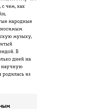
 с чем, как
йн,
итые народные
износимым
ескую музыку,
нитый
ендой. В
олько дней на
а научную
я родилась из
вным