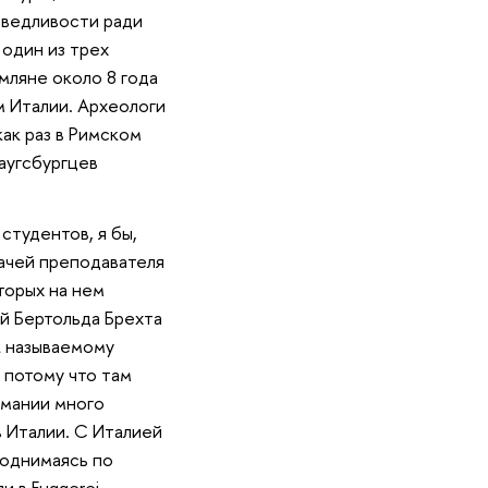
аведливости ради
 один из трех
мляне около 8 года
м Италии. Археологи
ак раз в Римском
 аугсбургцев
студентов, я бы,
дачей преподавателя
торых на нем
ей Бертольда Брехта
к называемому
 потому что там
рмании много
в Италии. С Италией
Поднимаясь по
и в Fuggerei