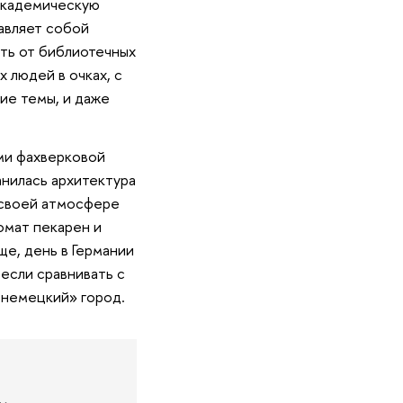
 академическую
авляет собой
ть от библиотечных
 людей в очках, с
ие темы, и даже
ми фахверковой
анилась архитектура
 своей атмосфере
омат пекарен и
ще, день в Германии
если сравнивать с
е немецкий» город.