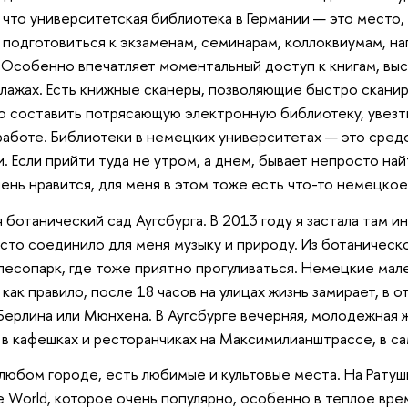
 что университетская библиотека в Германии — это место,
 подготовиться к экзаменам, семинарам, коллоквиумам, на
 Особенно впечатляет моментальный доступ к книгам, вы
ллажах. Есть книжные сканеры, позволяющие быстро скани
но составить потрясающую электронную библиотеку, увезт
работе. Библиотеки в немецких университетах — это сред
. Если прийти туда не утром, а днем, бывает непросто на
чень нравится, для меня в этом тоже есть что-то немецкое
 ботанический сад Аугсбурга. В 2013 году я застала там 
есто соединило для меня музыку и природу. Из ботаническ
лесопарк, где тоже приятно прогуливаться. Немецкие мал
ак правило, после 18 часов на улицах жизнь замирает, в о
ерлина или Мюнхена. В Аугсбурге вечерняя, молодежная 
в кафешках и ресторанчиках на Максимилианштрассе, в с
 в любом городе, есть любимые и культовые места. На Рату
e World, которое очень популярно, особенно в теплое врем