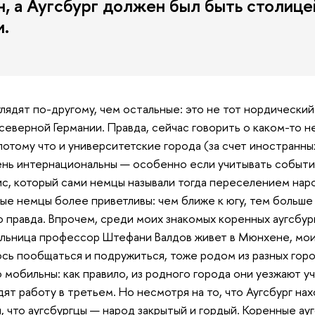
, а Аугсбург должен был быть столице
и.
ядят по-другому, чем остальные: это не тот нордический
северной Германии. Правда, сейчас говорить о каком-то 
потому что и университетские города (за счет иностранны
нь интернациональны — особенно если учитывать события
с, который сами немцы называли тогда переселением наро
ые немцы более приветливы: чем ближе к югу, тем больше
о правда. Впрочем, среди моих знакомых коренных аугсбур
льница профессор Штефани Валдов живет в Мюнхене, мои д
сь пообщаться и подружиться, тоже родом из разных гор
мобильны: как правило, из родного города они уезжают уч
дят работу в третьем. Но несмотря на то, что Аугсбург на
я, что аугсбургцы — народ закрытый и гордый. Коренные ау