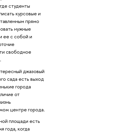
 где студенты
писать курсовые и
ставленным прямо
ровать нужные
и ее с собой и
оточие
йти свободное
.
интересный джазовый
ого сада есть выход
енькие города
тличие от
жизнь
амом центре города.
шной площади есть
я года, когда