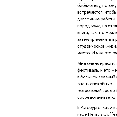
библиотеку, потому
встречаются, чтобы
дипломные работы.
перед вами, на сте
книги, так что мож
затем применять в 
студенческой жизни
место. И мне это о
Мне очень нравится
фестиваль, и это м
в большой зеленый 
очень спокойные — к
метрополий вроде Б
сосредотачивается 
В Аугсбурге, как и
кафе Henry’s Coffe