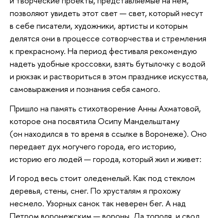
и творческие проекты, представляемые на нем,
позволяют увидеть этот свет — свет, который несут
в себе писатели, художники, артисты и которым
делятся они в процессе сотворчества и стремления
к прекрасному. На период фестиваля рекомендую
надеть удобные кроссовки, взять бутылочку с водой
и рюкзак и раствориться в этом празднике искусства,
самовыражения и познания себя самого.
Пришло на память стихотворение Анны Ахматовой,
которое она посвятила Осипу Мандельштаму
(он находился в то время в ссылке в Воронеже). Оно
передает дух могучего города, его историю,
историю его людей — города, который жил и живет:
И город весь стоит оледенелый. Как под стеклом
деревья, стены, снег. По хрусталям я прохожу
несмело. Узорных санок так неверен бег. А над
Петром воронежским — вороны, Да тополя, и свод