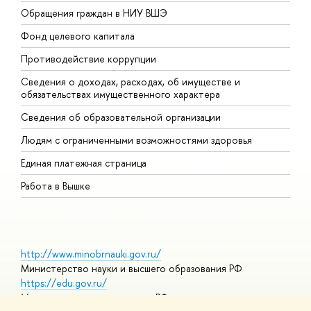
Обращения граждан в НИУ ВШЭ
А
Фонд целевого капитала
Д
Противодействие коррупции
Ц
Сведения о доходах, расходах, об имуществе и
Б
обязательствах имущественного характера
О
Сведения об образовательной организации
О
Людям с ограниченными возможностями здоровья
Единая платежная страница
Работа в Вышке
http://www.minobrnauki.gov.ru/
Министерство науки и высшего образования РФ
https://edu.gov.ru/
Министерство просвещения РФ