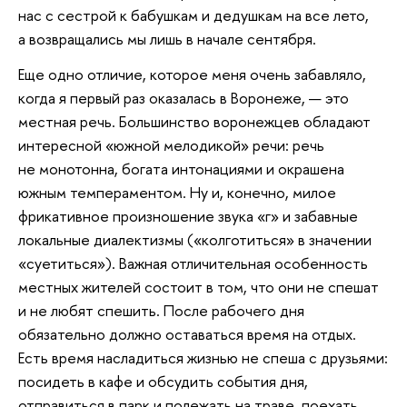
нас с сестрой к бабушкам и дедушкам на все лето,
а возвращались мы лишь в начале сентября.
Еще одно отличие, которое меня очень забавляло,
когда я первый раз оказалась в Воронеже, — это
местная речь. Большинство воронежцев обладают
интересной «южной мелодикой» речи: речь
не монотонна, богата интонациями и окрашена
южным темпераментом. Ну и, конечно, милое
фрикативное произношение звука «г» и забавные
локальные диалектизмы («колготиться» в значении
«суетиться»). Важная отличительная особенность
местных жителей состоит в том, что они не спешат
и не любят спешить. После рабочего дня
обязательно должно оставаться время на отдых.
Есть время насладиться жизнью не спеша с друзьями:
посидеть в кафе и обсудить события дня,
отправиться в парк и полежать на траве, поехать