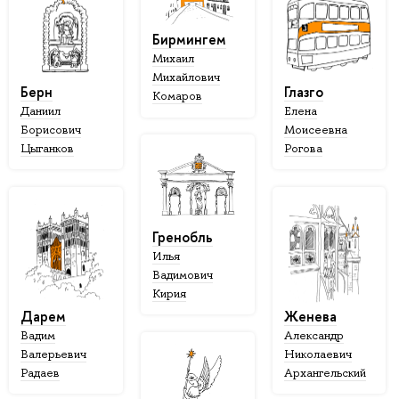
Бирмингем
Михаил
Михайлович
Берн
Глазго
Комаров
Даниил
Елена
Борисович
Моисеевна
Цыганков
Рогова
Гренобль
Илья
Вадимович
Кирия
Дарем
Женева
Вадим
Александр
Валерьевич
Николаевич
Радаев
Архангельский