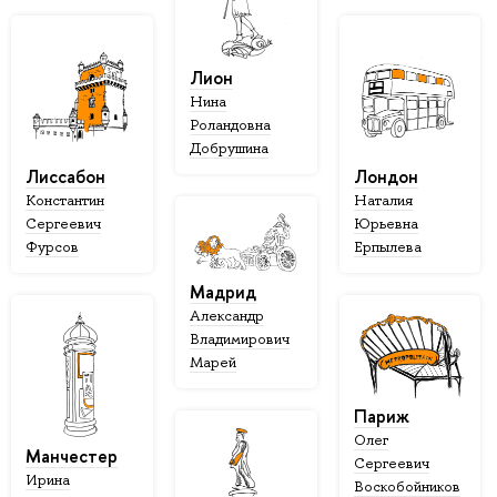
Лион
Нина
Роландовна
Добрушина
Лиссабон
Лондон
Константин
Наталия
Сергеевич
Юрьевна
Фурсов
Ерпылева
Мадрид
Александр
Владимирович
Марей
Париж
Олег
Манчестер
Сергеевич
Ирина
Воскобойников