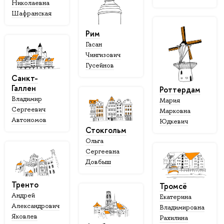
Николаевна
Шафранская
Рим
Гасан
Чингизович
Гусейнов
Санкт-
Галлен
Роттердам
Владимир
Мария
Сергеевич
Марковна
Автономов
Юдкевич
Стокгольм
Ольга
Сергеевна
Довбыш
Тренто
Тромсё
Андрей
Екатерина
Александрович
Владимировна
Яковлев
Рахилина