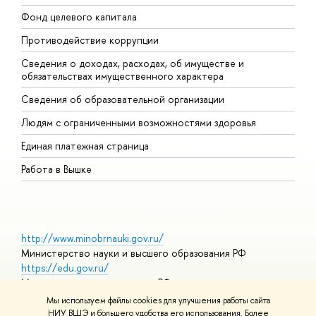
Фонд целевого капитала
Д
Противодействие коррупции
Ц
Сведения о доходах, расходах, об имуществе и
Б
обязательствах имущественного характера
О
Сведения об образовательной организации
О
Людям с ограниченными возможностями здоровья
Единая платежная страница
Работа в Вышке
http://www.minobrnauki.gov.ru/
Министерство науки и высшего образования РФ
https://edu.gov.ru/
Министерство просвещения РФ
https://elearning.hse.ru/mooc
Мы используем файлы cookies для улучшения работы сайта
Массовые открытые онлайн-курсы
НИУ ВШЭ и большего удобства его использования. Более