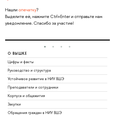
Нашли
опечатку
?
Выделите её, нажмите Ctrl+Enter и отправьте нам
уведомление. Спасибо за участие!
О ВЫШКЕ
Цифры и факты
Л
Руководство и структура
Д
Устойчивое развитие в НИУ ВШЭ
О
Преподаватели и сотрудники
П
Корпуса и общежития
В
Закупки
П
Обращения граждан в НИУ ВШЭ
А