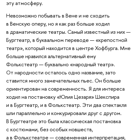
эту атмосферу.
Невозможно побывать в Вене и не сходить
в Венскую оперу, но я как раз больше ходил
в драматические театры. Самый известный из них —
Бургтеатр, в буквальном переводе — «крепостной
театр», который находится в центре Хофбурга. Мне
больше нравился альтернативный ему
Фолькстеатр — буквально «народный театр».
От народности осталось одно название, зато
ставится много замечательных пьес. Он больше
ориентирован на современность. Я для интереса
ходил на постановку «Юлия Цезаря» Шекспира
и в Бургтеатр, и в Фолькстеатр. Эти два спектакля
шли параллельно и конкурировали друг с другом.
В Бургтеатре это была классическая постановка
с костюмами, без особых новшеств,
а в Фолькстеатре — современная интерпретация,