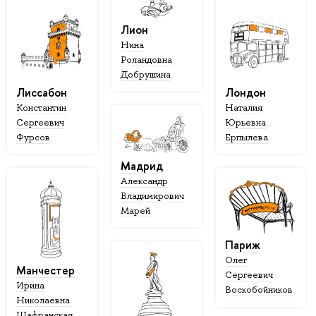
Лион
Нина
Роландовна
Добрушина
Лиссабон
Лондон
Константин
Наталия
Сергеевич
Юрьевна
Фурсов
Ерпылева
Мадрид
Александр
Владимирович
Марей
Париж
Олег
Манчестер
Сергеевич
Ирина
Воскобойников
Николаевна
Шафранская