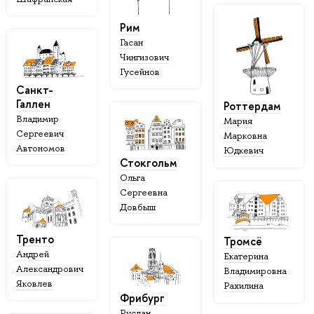
Рим
Гасан
Чингизович
Гусейнов
Санкт-
Галлен
Роттердам
Владимир
Мария
Сергеевич
Марковна
Автономов
Юдкевич
Стокгольм
Ольга
Сергеевна
Довбыш
Тренто
Тромсё
Андрей
Екатерина
Александрович
Владимировна
Яковлев
Рахилина
Фрибург
Руслан