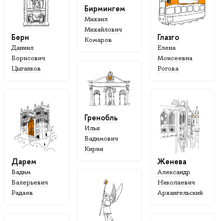
Бирмингем
Михаил
Михайлович
Берн
Глазго
Комаров
Даниил
Елена
Борисович
Моисеевна
Цыганков
Рогова
Гренобль
Илья
Вадимович
Кирия
Дарем
Женева
Вадим
Александр
Валерьевич
Николаевич
Радаев
Архангельский