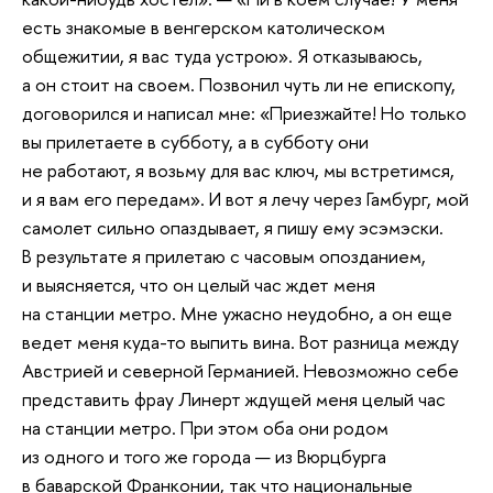
есть знакомые в венгерском католическом
общежитии, я вас туда устрою». Я отказываюсь,
а он стоит на своем. Позвонил чуть ли не епископу,
договорился и написал мне: «Приезжайте! Но только
вы прилетаете в субботу, а в субботу они
не работают, я возьму для вас ключ, мы встретимся,
и я вам его передам». И вот я лечу через Гамбург, мой
самолет сильно опаздывает, я пишу ему эсэмэски.
В результате я прилетаю с часовым опозданием,
и выясняется, что он целый час ждет меня
на станции метро. Мне ужасно неудобно, а он еще
ведет меня куда-то выпить вина. Вот разница между
Австрией и северной Германией. Невозможно себе
представить фрау Линерт ждущей меня целый час
на станции метро. При этом оба они родом
из одного и того же города — из Вюрцбурга
в баварской Франконии, так что национальные