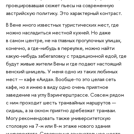
проецировавшая сюжет пьесы на современную
австрийскую политику. Это характерный контраст.
В Вене много известных туристических мест, где
можно насладиться местной кухней. Но даже
в самом центре, не на главных прогулочных улицах,
конечно, а где-нибудь в переулке, можно найти
какую-нибудь забегаловку с традиционной едой, где
будут живые жители Вены и где подают настоящий
венский шницель. У меня одно из таких любимых
мест — кафе «Аида». Вообще-то это целая сеть
кафе, но я имею в виду одно очень приятное
заведение на углу Вэрингерштрассе. Совсем рядом
с ним проходит шесть трамвайных маршрутов —
сидишь, а за окном приятно дребезжат трамваи.
Могу рекомендовать также университетскую
столовую на 7-м или 8-м этаже нового здания
университета. Совершенно замечательное место