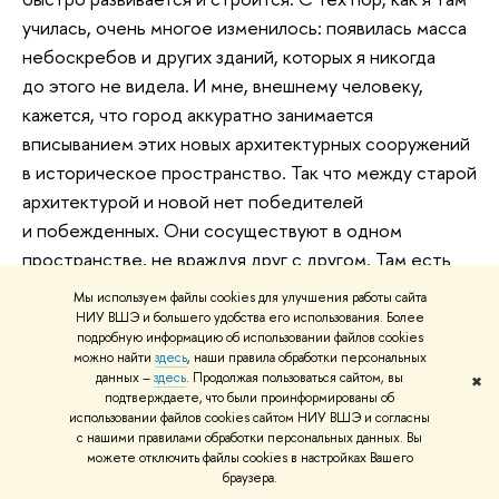
училась, очень многое изменилось: появилась масса
небоскребов и других зданий, которых я никогда
до этого не видела. И мне, внешнему человеку,
кажется, что город аккуратно занимается
вписыванием этих новых архитектурных сооружений
в историческое пространство. Так что между старой
архитектурой и новой нет победителей
и побежденных. Они сосуществуют в одном
пространстве, не враждуя друг с другом. Там есть
какие-то эпатажные вещи, но очень любопытные.
Мы используем файлы cookies для улучшения работы сайта
Например, знаменитые на весь мир желтые
НИУ ВШЭ и большего удобства его использования. Более
подробную информацию об использовании файлов cookies
роттердамские домики, представляющие собой
можно найти
здесь
, наши правила обработки персональных
кубики, поставленные на ребро. Если приглядеться,
данных –
здесь
. Продолжая пользоваться сайтом, вы
✖
подтверждаете, что были проинформированы об
то, наверное, мало кому захотелось бы жить в таком
использовании файлов cookies сайтом НИУ ВШЭ и согласны
домике, но это, безусловно, привлекает внимание.
с нашими правилами обработки персональных данных. Вы
можете отключить файлы cookies в настройках Вашего
Это визитная карточка города. Жители Роттердама
браузера.
до сих пор продолжают осваивать пространство