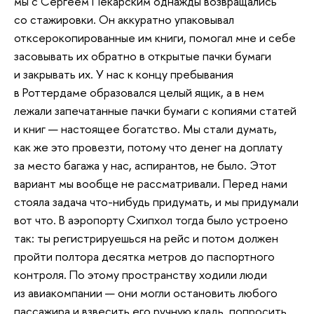
мы с Сергеем Пекарским однажды возвращались
со стажировки. Он аккуратно упаковывал
отксерокопированные им книги, помогал мне и себе
засовывать их обратно в открытые пачки бумаги
и закрывать их. У нас к концу пребывания
в Роттердаме образовался целый ящик, а в нем
лежали запечатанные пачки бумаги с копиями статей
и книг — настоящее богатство. Мы стали думать,
как же это провезти, потому что денег на доплату
за место багажа у нас, аспирантов, не было. Этот
вариант мы вообще не рассматривали. Перед нами
стояла задача что-нибудь придумать, и мы придумали
вот что. В аэропорту Схипхол тогда было устроено
так: ты регистрируешься на рейс и потом должен
пройти полтора десятка метров до паспортного
контроля. По этому пространству ходили люди
из авиакомпании — они могли остановить любого
пассажира и взвесить его ручную кладь, попросить