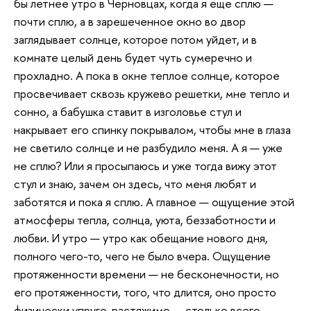
бы летнее утро в Черновцах, когда я еще сплю —
почти сплю, а в зарешеченное окно во двор
заглядывает солнце, которое потом уйдет, и в
комнате целый день будет чуть сумеречно и
прохладно. А пока в окне теплое солнце, которое
просвечивает сквозь кружево решетки, мне тепло и
сонно, а бабушка ставит в изголовье стул и
накрывает его спинку покрывалом, чтобы мне в глаза
не светило солнце и не разбудило меня. А я — уже
не сплю? Или я просыпаюсь и уже тогда вижу этот
стул и знаю, зачем он здесь, что меня любят и
заботятся и пока я сплю. А главное — ощущение этой
атмосферы тепла, солнца, уюта, беззаботности и
любви. И утро — утро как обещание нового дня,
полного чего-то, чего не было вчера. Ощущение
протяженности времени — не бесконечности, но
его протяженности, того, что длится, оно просто
физически упруго-растяжимо — столько всего