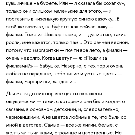
кувшинчике на буфете. Или — я сказала бы «охапку»,
только они слишком маленькие для этого, — и
поставить в низенькую круглую синюю вазочку… В
этой же вазочке, на буфете, как сейчас вижу —
фиалки. Тоже из Шиллер-парка, и — душистые, такие
росли, мне кажется, только там… Это ранней весной,
потому что маргаритки — почти все лето, а фиалки —
очень недолго. Когда цветут — я: «Пошли за
фиалками?» — бабушке. Наверно, с тех пор я очень
люблю не парадные, небольшие и уютные цветы —
фиалки, маргаритки, ландыши…
Для меня до сих пор все цветы окрашены
ощущениями — теми, с которыми они были когда-то
связаны, в основном детскими, и, следовательно,
черновицкими. А из цветов любимые те, что были со
мной в детстве. Самые — все же лилии, белые, с
желтыми тычинками, огромные и царственные. Не