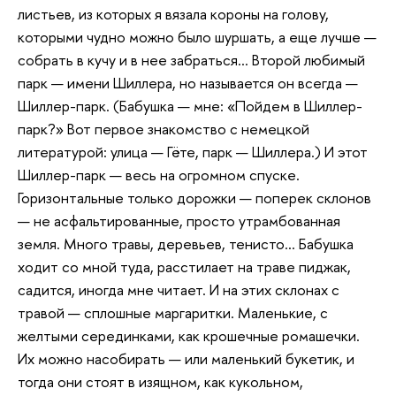
листьев, из которых я вязала короны на голову,
которыми чудно можно было шуршать, а еще лучше —
собрать в кучу и в нее забраться… Второй любимый
парк — имени Шиллера, но называется он всегда —
Шиллер-парк. (Бабушка — мне: «Пойдем в Шиллер-
парк?» Вот первое знакомство с немецкой
литературой: улица — Гёте, парк — Шиллера.) И этот
Шиллер-парк — весь на огромном спуске.
Горизонтальные только дорожки — поперек склонов
— не асфальтированные, просто утрамбованная
земля. Много травы, деревьев, тенисто… Бабушка
ходит со мной туда, расстилает на траве пиджак,
садится, иногда мне читает. И на этих склонах с
травой — сплошные маргаритки. Маленькие, с
желтыми серединками, как крошечные ромашечки.
Их можно насобирать — или маленький букетик, и
тогда они стоят в изящном, как кукольном,