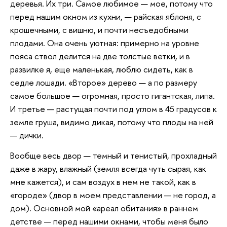
деревья. Их три. Самое любимое — мое, потому что
перед нашим окном из кухни, — райская яблоня, с
крошечными, с вишню, и почти несъедобными
плодами. Она очень уютная: примерно на уровне
пояса ствол делится на две толстые ветки, и в
развилке я, еще маленькая, люблю сидеть, как в
седле лошади. «Второе» дерево — а по размеру
самое большое — огромная, просто гигантская, липа.
И третье — растущая почти под углом в 45 градусов к
земле груша, видимо дикая, потому что плоды на ней
— дички.
Вообще весь двор — темный и тенистый, прохладный
даже в жару, влажный (земля всегда чуть сырая, как
мне кажется), и сам воздух в нем не такой, как в
«городе» (двор в моем представлении — не город, а
дом). Основной мой «ареал обитания» в раннем
детстве — перед нашими окнами, чтобы меня было