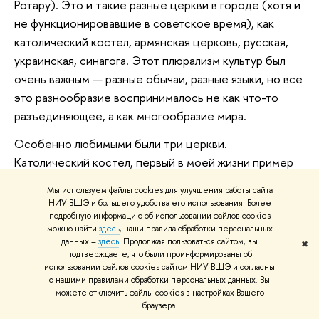
Ротару). Это и такие разные церкви в городе (хотя и
не функционировавшие в советское время), как
католический костел, армянская церковь, русская,
украинская, синагога. Этот плюрализм культур был
очень важным — разные обычаи, разные языки, но все
это разнообразие воспринималось не как что-то
разъединяющее, а как многообразие мира.
Особенно любимыми были три церкви.
Католический костел, первый в моей жизни пример
такой архитектуры (вероятно, псевдоготика), — как
Мы используем файлы cookies для улучшения работы сайта
символ воздушности и устремленности в небо.
НИУ ВШЭ и большего удобства его использования. Более
Прямо противоположное впечатление —
подробную информацию об использовании файлов cookies
можно найти
здесь
, наши правила обработки персональных
великолепная армянская церковь, как будто крепко
данных –
здесь
. Продолжая пользоваться сайтом, вы
✖
цепляющаяся за почву. И наконец, собор, который
подтверждаете, что были проинформированы об
использовании файлов cookies сайтом НИУ ВШЭ и согласны
бабушка всегда называла «кривошiя», потому что у
с нашими правилами обработки персональных данных. Вы
четырех его глав (кроме центральной) окна как бы
можете отключить файлы cookies в настройках Вашего
браузера.
скрученные по спирали, и вот детское впечатление: