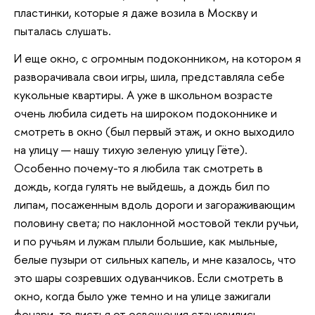
пластинки, которые я даже возила в Москву и
пыталась слушать.
И еще окно, с огромным подоконником, на котором я
разворачивала свои игры, шила, представляла себе
кукольные квартиры. А уже в школьном возрасте
очень любила сидеть на широком подоконнике и
смотреть в окно (был первый этаж, и окно выходило
на улицу — нашу тихую зеленую улицу Гёте).
Особенно почему-то я любила так смотреть в
дождь, когда гулять не выйдешь, а дождь бил по
липам, посаженным вдоль дороги и загораживающим
половину света; по наклонной мостовой текли ручьи,
и по ручьям и лужам плыли большие, как мыльные,
белые пузыри от сильных капель, и мне казалось, что
это шары созревших одуванчиков. Если смотреть в
окно, когда было уже темно и на улице зажигали
фонари, то листья от освещения становились