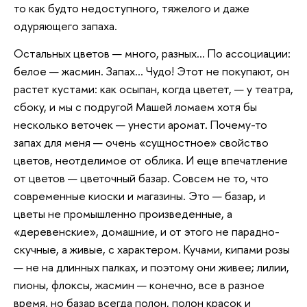
то как будто недоступного, тяжелого и даже
одуряющего запаха.
Остальных цветов — много, разных… По ассоциации:
белое — жасмин. Запах… Чудо! Этот не покупают, он
растет кустами: как осыпан, когда цветет, — у театра,
сбоку, и мы с подругой Машей ломаем хотя бы
несколько веточек — унести аромат. Почему-то
запах для меня — очень «сущностное» свойство
цветов, неотделимое от облика. И еще впечатление
от цветов — цветочный базар. Совсем не то, что
современные киоски и магазины. Это — базар, и
цветы не промышленно произведенные, а
«деревенские», домашние, и от этого не парадно-
скучные, а живые, с характером. Кучами, кипами розы
— не на длинных палках, и поэтому они живее; лилии,
пионы, флоксы, жасмин — конечно, все в разное
время, но базар всегда полон, полон красок и