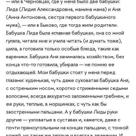
— или в Черновцах, где у меня было две бабушки:
Лида (Лидия Александровна, мамина мама) и Аня
(Анна Антоновна, сестра первого бабушкиного
мужа), — или в Быково, где тогда жили родители.
Бабушка Лида была «главная бабушка», она со мной
гуляла, читала мне и учила читать (и думать тоже),
шила, а готовила только особые блюда, такие как
вареники. Бабушка Аня занималась хозяйством, без
конца что-то готовила, убирала — не помню ее
отдыхающей. Мои бабушки стоят у меня перед
глазами: худенькая, чуть даже суховатая бабушка Аня,
с остреньким носом, коротко стриженными седыми
волосами, всегда аккуратно заложенными гребнем, и
ее руки, теплые, в морщинках, с чуть как бы
заостренными пальцами. А у бабушки Лиды руки
другие — узловатые в суставах и, кажется, даже с
почти прямоугольными на концах пальцами, с тонкой
кожей, но такие же теплые и всегда в движении. И