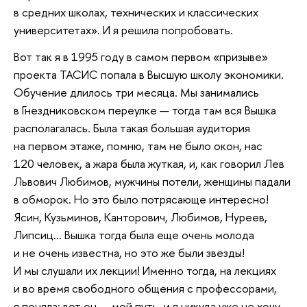
в средних школах, технических и классических
университетах». И я решила попробовать.
Вот так я в 1995 году в самом первом «призыве»
проекта ТАСИС попала в Высшую школу экономики.
Обучение длилось три месяца. Мы занимались
в Гнездниковском переулке — тогда там вся Вышка
располагалась. Была такая большая аудитория
на первом этаже, помню, там не было окон, нас
120 человек, а жара была жуткая, и, как говорил Лев
Львович Любимов, мужчины потели, женщины падали
в обморок. Но это было потрясающе интересно!
Ясин, Кузьминов, Канторович, Любимов, Нуреев,
Липсиц... Вышка тогда была еще очень молода
и не очень известна, но это же были звезды!
И мы слушали их лекции! Именно тогда, на лекциях
и во время свободного общения с профессорами,
я поняла: вот он — мой путь, и я никуда уже не хочу