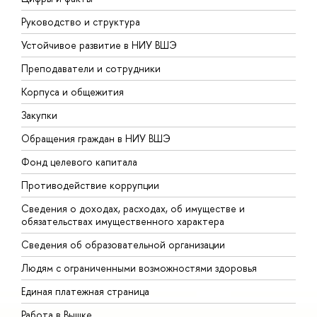
Руководство и структура
Д
Устойчивое развитие в НИУ ВШЭ
О
Преподаватели и сотрудники
П
Корпуса и общежития
В
Закупки
П
Обращения граждан в НИУ ВШЭ
А
Фонд целевого капитала
Д
Противодействие коррупции
Ц
Сведения о доходах, расходах, об имуществе и
Б
обязательствах имущественного характера
О
Сведения об образовательной организации
О
Людям с ограниченными возможностями здоровья
Единая платежная страница
Работа в Вышке