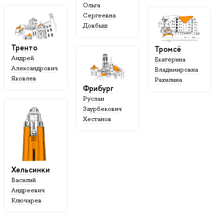
Ольга
Сергеевна
Довбыш
Тренто
Тромсё
Андрей
Екатерина
Александрович
Владимировна
Яковлев
Рахилина
Фрибург
Руслан
Заурбекович
Хестанов
Хельсинки
Василий
Андреевич
Ключарев