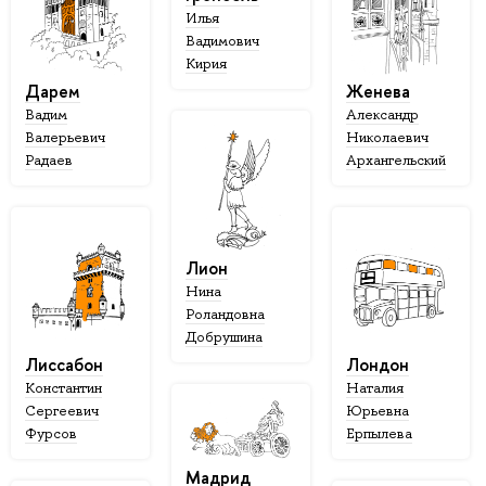
Илья
Вадимович
Кирия
Дарем
Женева
Вадим
Александр
Валерьевич
Николаевич
Радаев
Архангельский
Лион
Нина
Роландовна
Добрушина
Лиссабон
Лондон
Константин
Наталия
Сергеевич
Юрьевна
Фурсов
Ерпылева
Мадрид