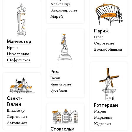
Александр
Владимирович
Марей
Париж
Олег
Манчестер
Сергеевич
Ирина
Воскобойников
Николаевна
Шафранская
Рим
Гасан
Чингизович
Гусейнов
Санкт-
Галлен
Роттердам
Владимир
Мария
Сергеевич
Марковна
Автономов
Юдкевич
Стокгольм