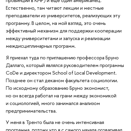
провинций в КНР) и еще один американец.
Естественно, там читают лекции и местные
преподаватели из университетов, реализующих эту
программу. В целом, на мой взгляд, это очень
эффективный механизм для поддержки кооперации
между университетами и запуска и реализации
междисциплинарных программ.
Я приехал туда по приглашению профессора Бруно
Даллаго, который являлся руководителем программы
CoDe и директором School of Local Development.
Позднее он стал деканом факультета социологии.
По исходному образованию Бруно экономист,
но он всегда работал на грани между экономикой
и социологией, много занимался анализом
предпринимательства.
У меня в Тренто была не очень интенсивная
программа, потому что я с самого начала оговаривал