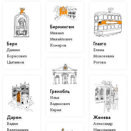
Бирмингем
Михаил
Михайлович
Берн
Глазго
Комаров
Даниил
Елена
Борисович
Моисеевна
Цыганков
Рогова
Гренобль
Илья
Вадимович
Кирия
Дарем
Женева
Вадим
Александр
Валерьевич
Николаевич