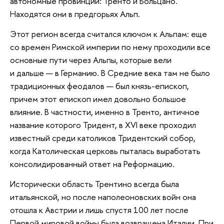
автономные провинции: Тренто и Больцано.
Находятся они в предгорьях Альп.
Этот регион всегда считался ключом к Альпам: еще
со времен Римской империи по нему проходили все
основные пути через Альпы, которые вели
и дальше — в Германию. В Средние века там не было
традиционных феодалов — был князь-епископ,
причем этот епископ имел довольно большое
влияние. В частности, именно в Тренто, античное
название которого Тридент, в XVI веке проходил
известный среди католиков Тридентский собор,
когда Католическая церковь пыталась выработать
консолидированный ответ на Реформацию.
Исторически область Трентино всегда была
итальянской, но после наполеоновских войн она
отошла к Австрии и лишь спустя 100 лет после
Первой мировой войны была возвращена Италии. При