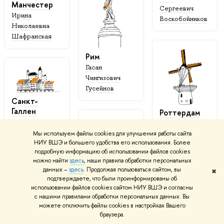
Манчестер
Сергеевич
Ирина
Воскобойников
Николаевна
Шафранская
Рим
Гасан
Чингизович
Гусейнов
Санкт-
Галлен
Роттердам
Владимир
Мария
Сергеевич
Мы используем файлы cookies для улучшения работы сайта
Марковна
НИУ ВШЭ и большего удобства его использования. Более
Автономов
Юдкевич
Стокгольм
подробную информацию об использовании файлов cookies
можно найти
здесь
, наши правила обработки персональных
Ольга
данных –
здесь
. Продолжая пользоваться сайтом, вы
✖
Сергеевна
подтверждаете, что были проинформированы об
Довбыш
использовании файлов cookies сайтом НИУ ВШЭ и согласны
с нашими правилами обработки персональных данных. Вы
можете отключить файлы cookies в настройках Вашего
Тренто
Тромсё
браузера.
Андрей
Екатерина