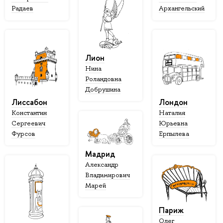
Радаев
Архангельский
Лион
Нина
Роландовна
Добрушина
Лиссабон
Лондон
Константин
Наталия
Сергеевич
Юрьевна
Фурсов
Ерпылева
Мадрид
Александр
Владимирович
Марей
Париж
Олег